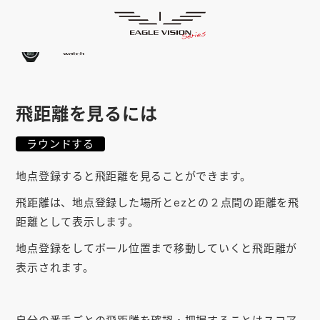
使用方法
HOME
ゴルフナビ
EAGLE VISION
スマホアプリ
SMARTPHONE
飛距離を見るには
ピンポジ君
PIN POSITION
ラウンドする
対応コース
COURSE
地点登録すると飛距離を見ることができます。
EVステーション
UPDATE
飛距離は、地点登録した場所とezとの２点間の距離を飛
取扱い店舗
SHOP
距離として表示します。
サポート
SUPPORT
地点登録をしてボール位置まで移動していくと飛距離が
表示されます。
購入する