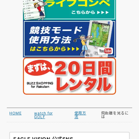
HOME
watch for
使用方
飛距離を見るに
GOLF
法
は