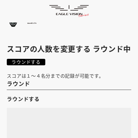
使用方法
HOME
ゴルフナビ
EAGLE VISION
スマホアプリ
SMARTPHONE
スコアの人数を変更する ラウンド中
ピンポジ君
PIN POSITION
ラウンドする
対応コース
COURSE
スコアは１～４名分までの記録が可能です。
EVステーション
UPDATE
ラウンド
取扱い店舗
SHOP
ラウンドする
サポート
SUPPORT
購入する