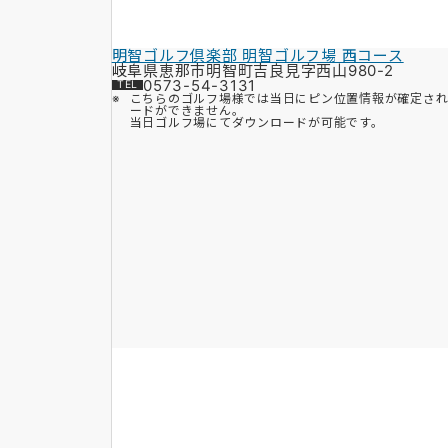
明智ゴルフ倶楽部 明智ゴルフ場 西コース
岐阜県恵那市明智町吉良見字西山980-2
0573-54-3131
こちらのゴルフ場様では当日にピン位置情報が確定さ
ードができません。
当日ゴルフ場にてダウンロードが可能です。