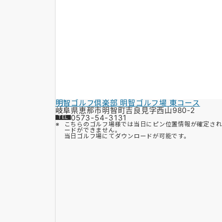
明智ゴルフ倶楽部 明智ゴルフ場 東コース
岐阜県恵那市明智町吉良見字西山980-2
0573-54-3131
こちらのゴルフ場様では当日にピン位置情報が確定さ
ードができません。
当日ゴルフ場にてダウンロードが可能です。