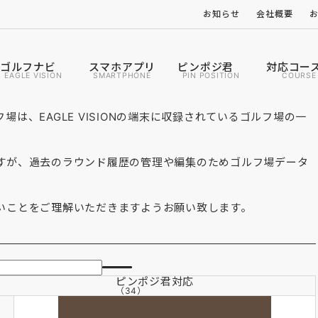
お知らせ
会社概要
ゴルフナビ
スマホアプリ
ピンポジ君
対応コー
EAGLE VISION
SMARTPHONE
PIN POSITION
COURSE
は、EAGLE VISIONの端末に収録されているゴルフ場の一
すが、過去のラウンド履歴の管理や編集のためゴルフ場データ
いことをご理解いただきますようお願い致します。
ピンポジ君
対応
（34）