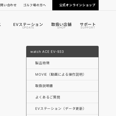
お問い合わせ
ゴルフ場の方へ
公式オンラインショップ
ピンポジ君の導入について
カートナビの導入について
ス
EVステーション
取扱い店舗
サポート
UPDATE
SHOP
SUPPORT
watch ACE EV-933
製品特徴
MOVIE（動画による操作説明）
取扱説明書
よくあるご質問
EVステーション（データ更新）