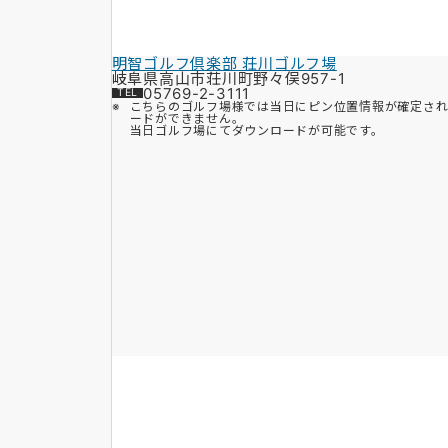
明智ゴルフ倶楽部 荘川ゴルフ場
岐阜県高山市荘川町野々俣957-1
05769-2-3111
こちらのゴルフ場様では当日にピン位置情報が確定さ
ードができません。
当日ゴルフ場にてダウンロードが可能です。