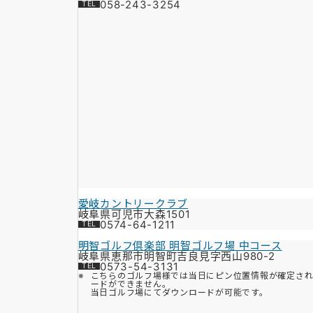
058-243-3254
愛岐カントリークラブ
岐阜県可児市大森1501
0574-64-1211
明智ゴルフ倶楽部 明智ゴルフ場 中コース
岐阜県恵那市明智町吉良見字西山980-2
0573-54-3131
こちらのゴルフ場様では当日にピン位置情報が確定さ
ードができません。
当日ゴルフ場にてダウンロードが可能です。