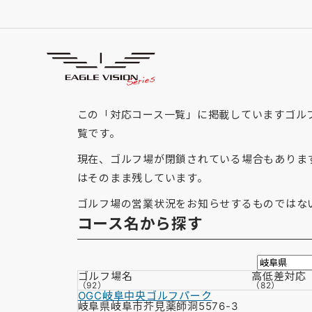
「岐阜県」の対応コース
GOLF COURSE
この「対応コース一覧」に掲載していますゴルフ場
覧です。
現在、ゴルフ場が閉鎖されている場合もありま
はそのまま残しています。
ゴルフ場の営業状況をお知らせするものではな
コース名から探す
ゴルフ場名
高低差
対応
（92）
（82）
OGC岐阜中央ゴルフパーク
岐阜県岐阜市芥見薬師洞5576-3