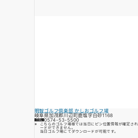
明智ゴルフ倶楽部 かしおゴルフ場
岐阜県加茂郡川辺町鹿塩字白砂1168
0574-53-5500
こちらのゴルフ場様では当日にピン位置情報が確定さ
ードができません。
当日ゴルフ場にてダウンロードが可能です。