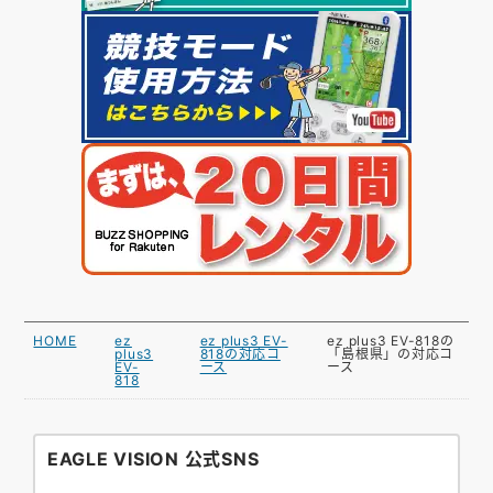
HOME
ez
ez plus3 EV-
ez plus3 EV-818の
plus3
818の対応コ
「島根県」の対応コ
EV-
ース
ース
818
EAGLE VISION 公式SNS