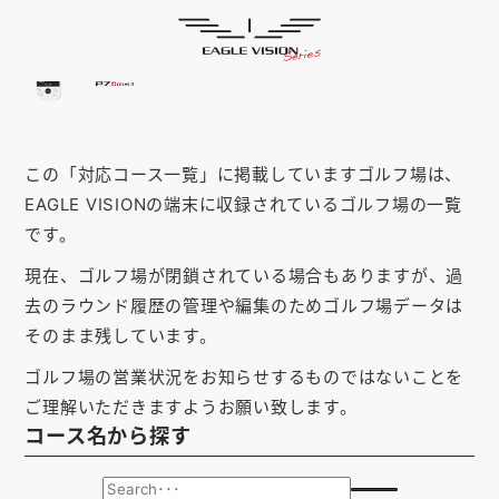
「島根県」の対応コース
HOME
ゴルフナビ
EAGLE VISION
スマホアプリ
SMARTPHONE
この「対応コース一覧」に掲載していますゴルフ場は、
ピンポジ君
PIN POSITION
EAGLE VISIONの端末に収録されているゴルフ場の一覧
対応コース
COURSE
です。
現在、ゴルフ場が閉鎖されている場合もありますが、過
EVステーション
UPDATE
去のラウンド履歴の管理や編集のためゴルフ場データは
取扱い店舗
SHOP
そのまま残しています。
ゴルフ場の営業状況をお知らせするものではないことを
サポート
SUPPORT
ご理解いただきますようお願い致します。
コース名から探す
購入する