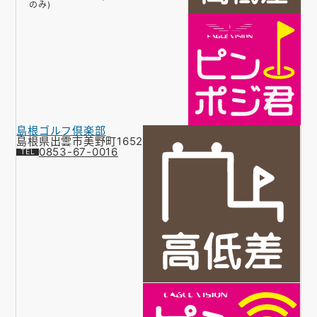
のみ)
島根ゴルフ倶楽部
島根県出雲市美野町1652
0853-67-0016