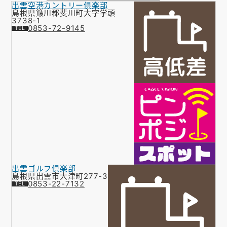
出雲空港カントリー倶楽部
お知らせ
島根県簸川郡斐川町大字学頭
3738-1
0853-72-9145
会社概要
お問い合わせ
ゴルフ場の方へ
公式オンラインショップ
出雲ゴルフ倶楽部
島根県出雲市大津町277-3
0853-22-7132