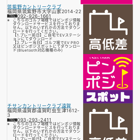
筑紫野カントリークラブ
福岡県筑紫野市大字山家2014-22
092-926-1661
こちらのゴルフ場様ではピンポジ情報
ダウンロードサービスを行っておりま
せん。以下のいずれかの方法でダウン
ロードを行ってください。
【1.プレー前日】ご自宅でEVステーシ
ョンにてダウンロード
【2.プレー当日】ゴルフ場でEV PRO
又はピンポジスポットにてダウンロー
ド(Bluetooth対応機種のみ)
チサンカントリークラブ遠賀
福岡県遠賀郡遠賀町虫生津1612-
3
093-293-2411
こちらのゴルフ場様ではピンポジ情報
ダウンロードサービスを行っておりま
せん。以下のいずれかの方法でダウン
ロードを行ってください。
【1.プレー前日】ご自宅でEVステーシ