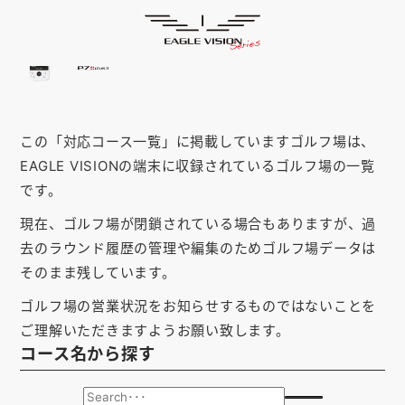
「福岡県」の対応コース
HOME
ゴルフナビ
EAGLE VISION
スマホアプリ
SMARTPHONE
この「対応コース一覧」に掲載していますゴルフ場は、
ピンポジ君
PIN POSITION
EAGLE VISIONの端末に収録されているゴルフ場の一覧
対応コース
COURSE
です。
現在、ゴルフ場が閉鎖されている場合もありますが、過
EVステーション
UPDATE
去のラウンド履歴の管理や編集のためゴルフ場データは
取扱い店舗
SHOP
そのまま残しています。
ゴルフ場の営業状況をお知らせするものではないことを
サポート
SUPPORT
ご理解いただきますようお願い致します。
コース名から探す
購入する