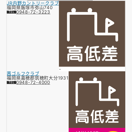
JR内野カントリークラブ
お知らせ
福岡県飯塚市弥山740
0948-72-3223
会社概要
お問い合わせ
ゴルフ場の方へ
公式オンラインショップ
-
茜ゴルフクラブ
福岡県嘉穂郡筑穂町大分1931
0948-72-4000