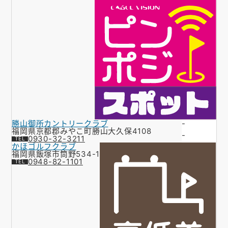
勝山御所カントリークラブ
-
福岡県京都郡みやこ町勝山大久保4108
-
0930-32-3211
かほゴルフクラブ
福岡県飯塚市筒野534-1
0948-82-1101