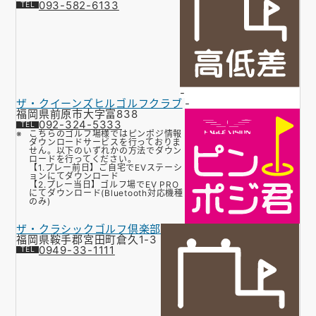
093-582-6133
-
ザ・クイーンズヒルゴルフクラブ
-
福岡県前原市大字富838
092-324-5333
こちらのゴルフ場様ではピンポジ情報
ダウンロードサービスを行っておりま
せん。以下のいずれかの方法でダウン
ロードを行ってください。
【1.プレー前日】ご自宅でEVステーシ
ョンにてダウンロード
【2.プレー当日】ゴルフ場でEV PRO
にてダウンロード(Bluetooth対応機種
のみ)
ザ・クラシックゴルフ倶楽部
福岡県鞍手郡宮田町倉久1-3
0949-33-1111