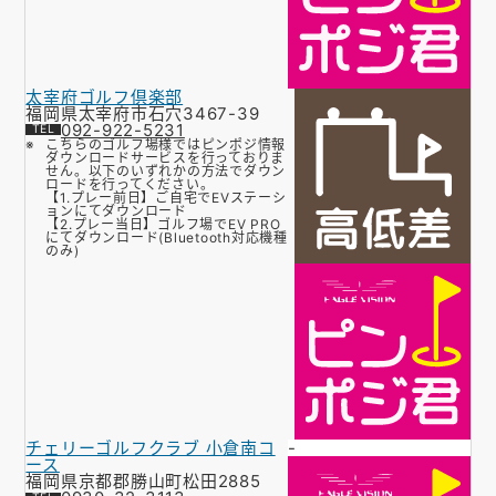
太宰府ゴルフ倶楽部
福岡県太宰府市石穴3467-39
092-922-5231
こちらのゴルフ場様ではピンポジ情報
ダウンロードサービスを行っておりま
せん。以下のいずれかの方法でダウン
ロードを行ってください。
【1.プレー前日】ご自宅でEVステーシ
ョンにてダウンロード
【2.プレー当日】ゴルフ場でEV PRO
にてダウンロード(Bluetooth対応機種
のみ)
チェリーゴルフクラブ 小倉南コ
-
ース
福岡県京都郡勝山町松田2885