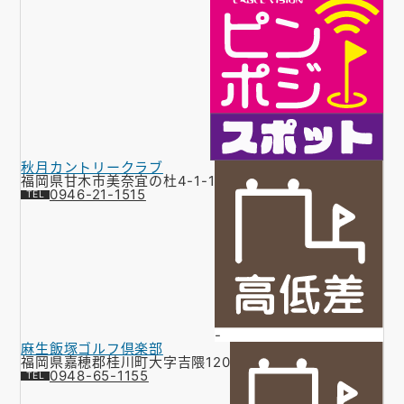
秋月カントリークラブ
福岡県甘木市美奈宜の杜4-1-1
0946-21-1515
-
麻生飯塚ゴルフ倶楽部
福岡県嘉穂郡桂川町大字吉隈120
0948-65-1155