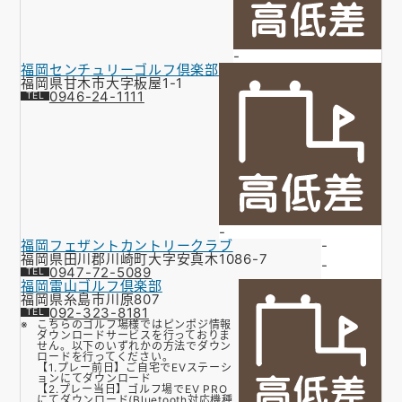
-
福岡センチュリーゴルフ倶楽部
福岡県甘木市大字板屋1-1
0946-24-1111
-
福岡フェザントカントリークラブ
-
福岡県田川郡川崎町大字安真木1086-7
-
0947-72-5089
福岡雷山ゴルフ倶楽部
福岡県糸島市川原807
092-323-8181
こちらのゴルフ場様ではピンポジ情報
ダウンロードサービスを行っておりま
せん。以下のいずれかの方法でダウン
ロードを行ってください。
【1.プレー前日】ご自宅でEVステーシ
ョンにてダウンロード
【2.プレー当日】ゴルフ場でEV PRO
にてダウンロード(Bluetooth対応機種