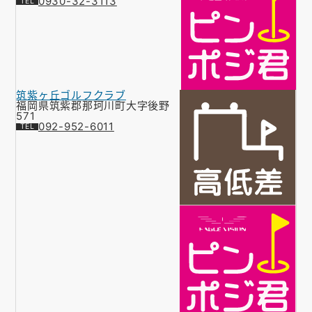
0930-32-3113
筑紫ヶ丘ゴルフクラブ
福岡県筑紫郡那珂川町大字後野
571
092-952-6011