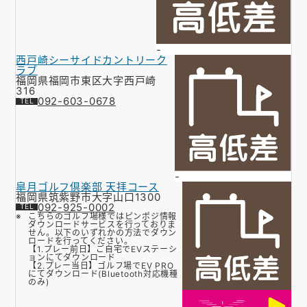
-
西戸崎シーサイドカントリーク
ラブ
福岡県福岡市東区大字西戸崎
316
092-603-0678
-
皐月ゴルフ倶楽部 天拝コース
福岡県筑紫野市大字山口1300
092-925-0002
こちらのゴルフ場様ではピンポジ情報
ダウンロードサービスを行っておりま
せん。以下のいずれかの方法でダウン
ロードを行ってください。
【1.プレー前日】ご自宅でEVステーシ
ョンにてダウンロード
【2.プレー当日】ゴルフ場でEV PRO
にてダウンロード(Bluetooth対応機種
のみ)