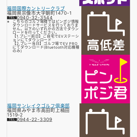
福岡国際カントリークラブ
福岡県宗像市大字朝町1470-1
0940-32-3544
こちらのゴルフ場様ではピンポジ情報
ダウンロードサービスを行っておりま
せん。以下のいずれかの方法でダウン
ロードを行ってください。
【1.プレー前日】ご自宅でEVステーシ
ョンにてダウンロード
【2.プレー当日】ゴルフ場でEV PRO
にてダウンロード(Bluetooth対応機種
のみ)
福岡サンレイクゴルフ倶楽部
福岡県みやま市高田町上楠田
1519-2
0944-22-3309