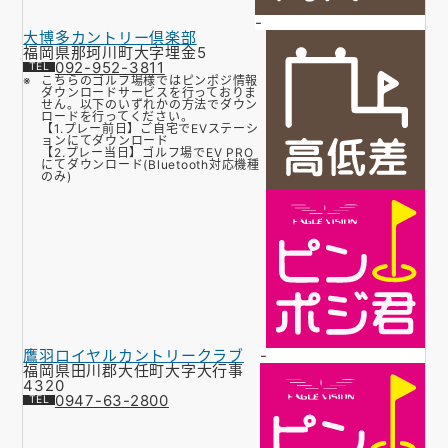
-
大博多カントリー倶楽部
福岡県那珂川町大字埋金5
092-952-3811
こちらのゴルフ場様ではピンポジ情報
ダウンロードサービスを行っておりま
せん。以下のいずれかの方法でダウン
ロードを行ってください。
【1.プレー前日】ご自宅でEVステーシ
ョンにてダウンロード
【2.プレー当日】ゴルフ場でEV PRO
にてダウンロード(Bluetooth対応機種
のみ)
鷹羽ロイヤルカントリークラブ
-
福岡県田川郡大任町大字大行事
4320
0947-63-2800