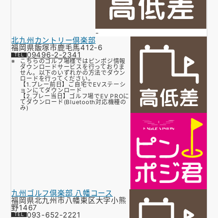
-
北九州カントリー倶楽部
福岡県飯塚市鹿毛馬412-6
09496-2-2341
こちらのゴルフ場様ではピンポジ情報
ダウンロードサービスを行っておりま
せん。以下のいずれかの方法でダウン
ロードを行ってください。
【1.プレー前日】ご自宅でEVステーシ
ョンにてダウンロード
【2.プレー当日】ゴルフ場でEV PROに
てダウンロード(Bluetooth対応機種の
み)
九州ゴルフ倶楽部 八幡コース
福岡県北九州市八幡東区大字小熊
野1467
093-652-2221