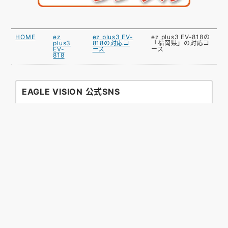
HOME
ez
ez plus3 EV-
ez plus3 EV-818の
plus3
818の対応コ
「福岡県」の対応コ
EV-
ース
ース
818
EAGLE VISION 公式SNS
お困りですか？
GPSゴルフナビ初心者の方にも安心してお使いいただ
けるように、ゴルフ好きな担当者がサポートいたしま
す。
ご不明な点がございましたらEメールまたは電話にて
お気軽にお問い合わせください。
また、よくあるご質問やマニュアルのダウンロードも
こちらからご確認いただけます。