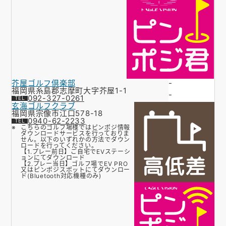
芥屋ゴルフ倶楽部
-
福岡県糸島郡志摩町大字芥屋1-1
-
092-327-0261
玄海ゴルフクラブ
福岡県宗像市江口578-18
0940-62-2233
こちらのゴルフ場様ではピンポジ情報
ダウンロードサービスを行っておりま
せん。以下のいずれかの方法でダウン
ロードを行ってください。
【1.プレー前日】ご自宅でEVステーシ
ョンにてダウンロード
【2.プレー当日】ゴルフ場でEV PRO
又はピンポジスポットにてダウンロー
ド(Bluetooth対応機種のみ)