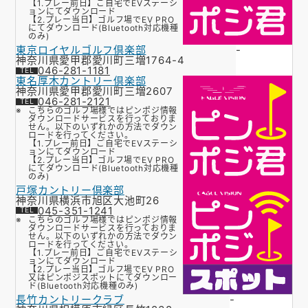
【1.プレー前日】ご自宅でEVステーシ
ョンにてダウンロード
【2.プレー当日】ゴルフ場でEV PRO
にてダウンロード(Bluetooth対応機種
のみ)
東京ロイヤルゴルフ倶楽部
-
神奈川県愛甲郡愛川町三増1764-4
046-281-1181
東名厚木カントリー倶楽部
神奈川県愛甲郡愛川町三増2607
046-281-2121
こちらのゴルフ場様ではピンポジ情報
ダウンロードサービスを行っておりま
せん。以下のいずれかの方法でダウン
ロードを行ってください。
【1.プレー前日】ご自宅でEVステーシ
ョンにてダウンロード
【2.プレー当日】ゴルフ場でEV PRO
にてダウンロード(Bluetooth対応機種
のみ)
戸塚カントリー倶楽部
神奈川県横浜市旭区大池町26
045-351-1241
こちらのゴルフ場様ではピンポジ情報
ダウンロードサービスを行っておりま
せん。以下のいずれかの方法でダウン
ロードを行ってください。
【1.プレー前日】ご自宅でEVステーシ
ョンにてダウンロード
【2.プレー当日】ゴルフ場でEV PRO
又はピンポジスポットにてダウンロー
ド(Bluetooth対応機種のみ)
長竹カントリークラブ
-