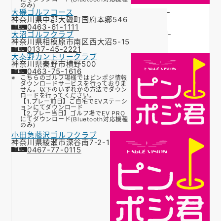
のみ)
大磯ゴルフコース
-
神奈川県中郡大磯町国府本郷546
0463-61-1111
大沼ゴルフクラブ
-
神奈川県相模原市南区西大沼5-15
0137-45-2221
大秦野カントリークラブ
神奈川県秦野市横野500
0463-75-1616
こちらのゴルフ場様ではピンポジ情報
ダウンロードサービスを行っておりま
せん。以下のいずれかの方法でダウン
ロードを行ってください。
【1.プレー前日】ご自宅でEVステーシ
ョンにてダウンロード
【2.プレー当日】ゴルフ場でEV PRO
にてダウンロード(Bluetooth対応機種
のみ)
小田急藤沢ゴルフクラブ
神奈川県綾瀬市深谷南7-2-1
0467-77-0115