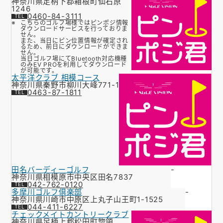
神奈川県足柄下郡箱根町仙石原
1246
0460-84-3111
こちらのゴルフ場様ではピンポジ情報
ダウンロードサービスを行っておりま
せん。
また、当日にピン位置情報が確定され
るため、前日にダウンロードができま
せん。
当日ゴルフ場にてBluetooth対応機種
のみEV PROを利用してダウンロード
が可能です。
太平洋クラブ 相模コース
神奈川県秦野市柳川大峰771-1
0463-87-1811
田名バーディーゴルフ
-
神奈川県相模原市中央区田名7837
042-762-0120
多摩川ゴルフ倶楽部
-
神奈川県川崎市中原区上丸子山王町1-1525
044-411-6227
チェックメイトカントリークラブ
神奈川県足柄上郡松田町惣領