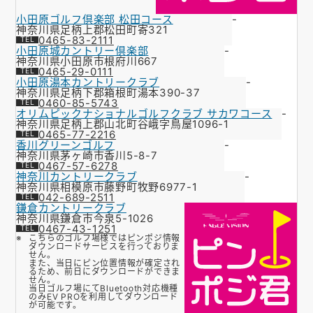
小田原ゴルフ倶楽部 松田コース
-
神奈川県足柄上郡松田町寄321
0465-83-2111
小田原城カントリー倶楽部
-
神奈川県小田原市根府川667
0465-29-0111
小田原湯本カントリークラブ
-
神奈川県足柄下郡箱根町湯本390-37
0460-85-5743
オリムピックナショナルゴルフクラブ サカワコース
-
神奈川県足柄上郡山北町谷峨字鳥屋1096-1
0465-77-2216
香川グリーンゴルフ
-
神奈川県茅ヶ崎市香川5-8-7
0467-57-6278
神奈川カントリークラブ
-
神奈川県相模原市藤野町牧野6977-1
042-689-2511
鎌倉カントリークラブ
神奈川県鎌倉市今泉5-1026
0467-43-1251
こちらのゴルフ場様ではピンポジ情報
ダウンロードサービスを行っておりま
せん。
また、当日にピン位置情報が確定され
るため、前日にダウンロードができま
せん。
当日ゴルフ場にてBluetooth対応機種
のみEV PROを利用してダウンロード
が可能です。