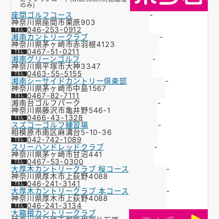
のみ)
座間ゴルフコース
-
神奈川県座間市栗原903
046-253-0912
湘南カントリークラブ
-
神奈川県茅ヶ崎市赤羽根4123
0467-51-0211
湘南グリーンゴルフ
-
神奈川県平塚市大神3347
0463-55-5155
湘南シーサイドカントリー倶楽部
-
神奈川県茅ヶ崎市中島1567
0467-82-7111
湘南台ゴルフパーク
-
神奈川県藤沢市亀井野546-1
0466-43-1328
スズコーゴルフ練習場
-
相模原市南区麻溝台5-10-36
042-742-1089
スリーハンドレッドクラブ
-
神奈川県茅ヶ崎市甘沼441
0467-53-0300
大厚木カントリークラブ 桜コース
-
神奈川県厚木市上荻野4088
046-241-3141
大厚木カントリークラブ 本コース
-
神奈川県厚木市上荻野4088
046-241-3134
大箱根カントリークラブ