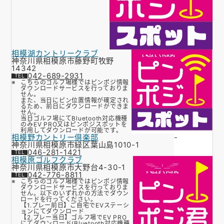
相模湖カントリークラブ
神奈川県相模原市藤野町牧野
14342
042-689-2931
こちらのゴルフ場様ではピンポジ情報
ダウンロードサービスを行っておりま
せん。
また、当日にピン位置情報が確定され
るため、前日にダウンロードができま
せん。
当日ゴルフ場にてBluetooth対応機種
のみEV PRO又はピンポジスポットを
利用してダウンロードが可能です。
相模野カントリー倶楽部
-
神奈川県相模原市緑区葉山島1010-1
046-281-1421
相模原ゴルフクラブ
神奈川県相模原市大野台4-30-1
042-776-8811
こちらのゴルフ場様ではピンポジ情報
ダウンロードサービスを行っておりま
せん。以下のいずれかの方法でダウン
ロードを行ってください。
【1.プレー前日】ご自宅でEVステーシ
ョンにてダウンロード
【2.プレー当日】ゴルフ場でEV PRO
にてダウンロード(Bluetooth対応機種