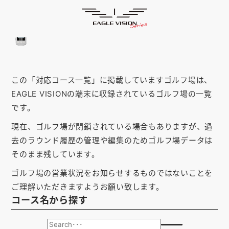
「神奈川県」の対応コース
HOME
ゴルフナビ
EAGLE VISION
スマホアプリ
SMARTPHONE
この「対応コース一覧」に掲載していますゴルフ場は、
ピンポジ君
PIN POSITION
EAGLE VISIONの端末に収録されているゴルフ場の一覧
対応コース
COURSE
です。
現在、ゴルフ場が閉鎖されている場合もありますが、過
EVステーション
UPDATE
去のラウンド履歴の管理や編集のためゴルフ場データは
取扱い店舗
SHOP
そのまま残しています。
ゴルフ場の営業状況をお知らせするものではないことを
サポート
SUPPORT
ご理解いただきますようお願い致します。
コース名から探す
購入する