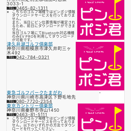
3033-1
0465-82-1311
こちらのゴルフ場様ではピンポジ情報
ダウンロードサービスを行っておりま
せん。
また、当日にピン位置情報が確定され
るため、前日にダウンロードができま
せん。
当日ゴルフ場にてBluetooth対応機種
のみEV PROを利用してダウンロード
が可能です。
津久井湖ゴルフ倶楽部
神奈川県相模原市津久井町三ヶ
木492
042-784-0321
東急ゴルフパークたまがわ
-
神奈川県川崎市高津区下野毛地先
080-7720-2354
東京カントリー倶楽部
神奈川県秦野市寺山1450
0463-81-5111
こちらのゴルフ場様ではピンポジ情報
ダウンロードサービスを行っておりま
せん。以下のいずれかの方法でダウン
ロードを行ってください。