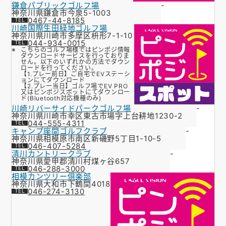
鎌倉パブリックゴルフ場
-
神奈川県鎌倉市今泉5-1003
0467-44-8185
川崎国際生田緑地ゴルフ場
神奈川県川崎市多摩区枡形7-1-10
044-934-0015
こちらのゴルフ場様ではピンポジ情報
ダウンロードサービスを行っておりま
せん。以下のいずれかの方法でダウン
ロードを行ってください。
【1.プレー前日】ご自宅でEVステーシ
ョンにてダウンロード
【2.プレー当日】ゴルフ場でEV PRO
又はピンポジスポットにてダウンロー
ド(Bluetooth対応機種のみ)
川崎リバーサイドパークゴルフ場
-
神奈川県川崎市幸区東古市場字上台耕地1230-2
044-555-4311
キャンプ座間ゴルフクラブ
-
神奈川県相模原市南区新磯野5丁目1-10-5
046-407-5284
清川カントリークラブ
-
神奈川県愛甲郡清川村煤ヶ谷657
046-288-3000
相模カンツリー倶楽部
神奈川県大和市下鶴間4018
046-274-3130