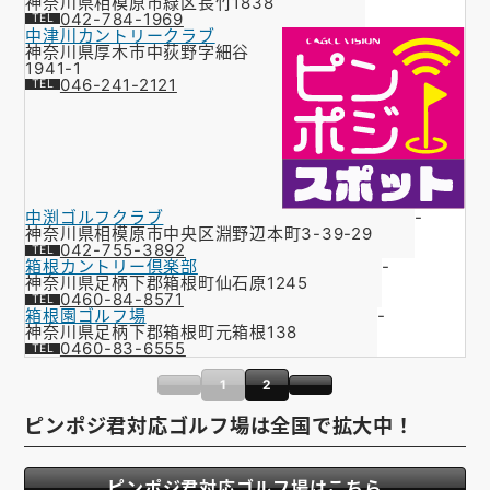
神奈川県相模原市緑区長竹1838
042-784-1969
中津川カントリークラブ
神奈川県厚木市中荻野字細谷
1941-1
046-241-2121
中渕ゴルフクラブ
-
神奈川県相模原市中央区淵野辺本町3-39-29
042-755-3892
箱根カントリー倶楽部
-
神奈川県足柄下郡箱根町仙石原1245
0460-84-8571
箱根園ゴルフ場
-
神奈川県足柄下郡箱根町元箱根138
0460-83-6555
1
2
ピンポジ君対応ゴルフ場は全国で拡大中！
ピンポジ君対応ゴルフ場はこちら