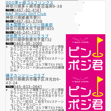
GDO茅ヶ崎ゴルフリンクス
-
お知らせ
神奈川県茅ヶ崎市菱沼海岸9-38
0467-82-4141
NAF Atsugi Golf Club
-
会社概要
神奈川県綾瀬市蓼川
0467-63-3709
厚木国際カントリー倶楽部
-
お問い合わせ
神奈川県厚木市下荻野1920
046-241-1311
伊勢原カントリークラブ
ゴルフ場の方へ
神奈川県伊勢原市子易132
0463-95-3095
公式オンラインショップ
こちらのゴルフ場様ではピンポジ情報
ダウンロードサービスを行っておりま
せん。以下のいずれかの方法でダウン
ロードを行ってください。
【1.プレー前日】ご自宅でEVステーシ
ョンにてダウンロード
【2.プレー当日】ゴルフ場でEV PRO
にてダウンロード(Bluetooth対応機種
のみ)
磯子カンツリークラブ
神奈川県横浜市磯子区洋光台6-
43-24
045-833-0641
こちらのゴルフ場様ではピンポジ情報
ダウンロードサービスを行っておりま
せん。以下のいずれかの方法でダウン
ロードを行ってください。
【1.プレー前日】ご自宅でEVステーシ
ョンにてダウンロード
【2.プレー当日】ゴルフ場でEV PRO
にてダウンロード(Bluetooth対応機種