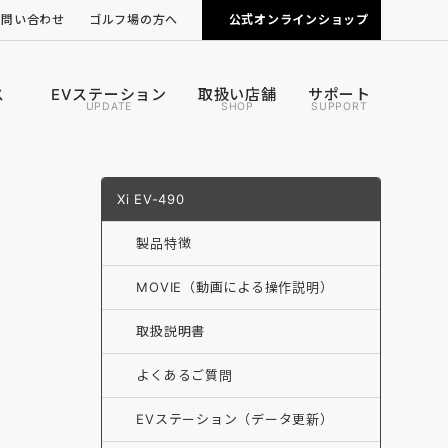
お問い合わせ
ゴルフ場の方へ
公式オンラインショップ
ピンポジ君の導入について
カートナビの導入について
ス
EVステーション
取扱い店舗
サポート
UPDATE
SHOP
SUPPORT
Xi EV-490
製品特徴
MOVIE（動画による操作説明）
取扱説明書
よくあるご質問
EVステーション（データ更新）