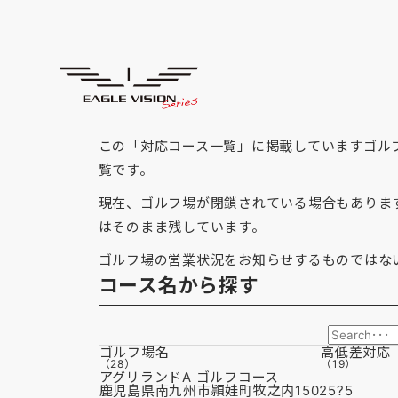
「鹿児島県」の対応コー
GOLF COURSE
この「対応コース一覧」に掲載していますゴルフ場
覧です。
現在、ゴルフ場が閉鎖されている場合もありま
はそのまま残しています。
ゴルフ場の営業状況をお知らせするものではな
コース名から探す
ゴルフ場名
高低差
対応
（28）
（19）
アグリランドA ゴルフコース
鹿児島県南九州市頴娃町牧之内15025?5