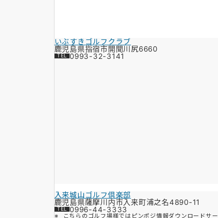
いぶすきゴルフクラブ
鹿児島県指宿市開聞川尻6660
0993-32-3141
入来城山ゴルフ倶楽部
鹿児島県薩摩川内市入来町浦之名4890-11
0996-44-3333
こちらのゴルフ場様ではピンポジ情報ダウンロードサー