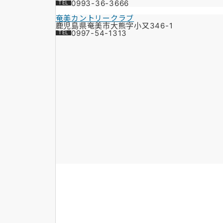
0993-36-3666
奄美カントリークラブ
鹿児島県奄美市大熊字小又346-1
0997-54-1313