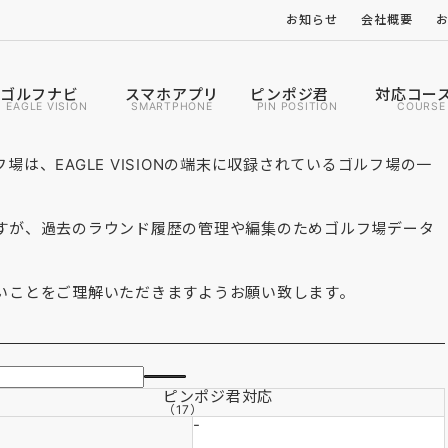
お知らせ
会社概要
ス
ゴルフナビ
スマホアプリ
ピンポジ君
対応コー
EAGLE VISION
SMARTPHONE
PIN POSITION
COURSE
は、EAGLE VISIONの端末に収録されているゴルフ場の一
すが、過去のラウンド履歴の管理や編集のためゴルフ場データ
いことをご理解いただきますようお願い致します。
ピンポジ君
対応
（17）
-