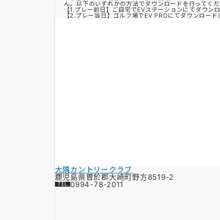
ん。以下のいずれかの方法でダウンロードを行ってくだ
【1.プレー前日】ご自宅でEVステーションにてダウン
【2.プレー当日】ゴルフ場でEV PROにてダウンロード(Bl
大隅カントリークラブ
鹿児島県曽於郡大崎町野方8519-2
0994-78-2011