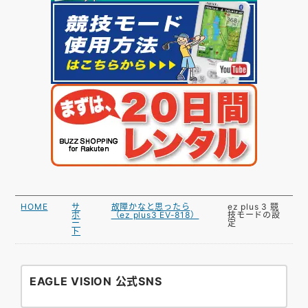
HOME
サ
故障かなと思ったら
ez plus 3 競
ポ
（ez plus3 EV-818）
技モードの設
ー
定
ト
EAGLE VISION 公式SNS