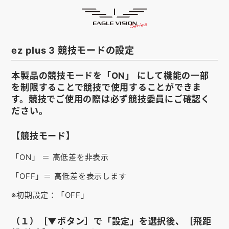
サポート
HOME
ゴルフナビ
EAGLE VISION
ez plus 3 競技モードの設定
スマホアプリ
SMARTPHONE
本製品の競技モードを「ON」 にして機能の一部
ピンポジ君
PIN POSITION
を制限することで競技で使用することができま
す。競技でご使用の際は必ず競技委員にご確認く
対応コース
COURSE
ださい。
EVステーション
UPDATE
【競技モード】
取扱い店舗
SHOP
「ON」 ＝ 高低差を非表示
「OFF」＝ 高低差を表示します
サポート
SUPPORT
※初期設定：「OFF」
購入する
（１）［▼ボタン］で「設定」を選択後、［飛距