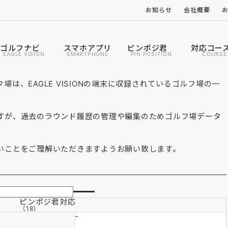
お知らせ
会社概要
ゴルフナビ
スマホアプリ
ピンポジ君
対応コー
EAGLE VISION
SMARTPHONE
PIN POSITION
COURSE
は、EAGLE VISIONの端末に収録されているゴルフ場の一
すが、過去のラウンド履歴の管理や編集のためゴルフ場データ
いことをご理解いただきますようお願い致します。
ピンポジ君
対応
（18）
-