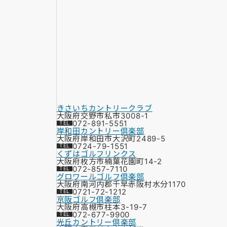
きさいちカントリークラブ
大阪府交野市私市3008-1
072-891-5551
岸和田カントリー倶楽部
大阪府岸和田市大沢町2489-5
0724-79-1551
くずはゴルフリンクス
大阪府枚方市楠葉花園町14-2
072-857-7110
グロワールゴルフ倶楽部
大阪府南河内郡千早赤阪村水分1170
0721-72-1212
京阪ゴルフ倶楽部
大阪府高槻市柱本3-19-7
072-677-9900
光丘カントリー倶楽部