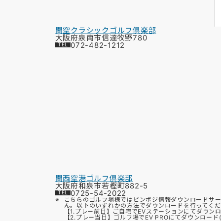
関空クラシックゴルフ倶楽部
大阪府泉南市信達牧野780
072-482-1212
関西空港ゴルフ倶楽部
大阪府和泉市若樫町882-5
0725-54-2022
こちらのゴルフ場様ではピンポジ情報ダウンロードサー
ん。以下のいずれかの方法でダウンロードを行ってくだ
【1.プレー前日】ご自宅でEVステーションにてダウン
【2.プレー当日】ゴルフ場でEV PROにてダウンロード(Bl