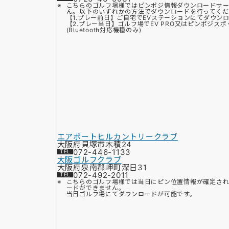
こちらのゴルフ場様ではピンポジ情報ダウンロードサー
ん。以下のいずれかの方法でダウンロードを行ってくだ
【1.プレー前日】ご自宅でEVステーションにてダウン
【2.プレー当日】ゴルフ場でEV PRO又はピンポジス
(Bluetooth対応機種のみ)
エアポートヒルカントリークラブ
大阪府貝塚市木積24
072-446-1133
大阪ゴルフクラブ
大阪府泉南郡岬町深日31
072-492-2011
こちらのゴルフ場様では当日にピン位置情報が確定さ
ードができません。
当日ゴルフ場にてダウンロードが可能です。