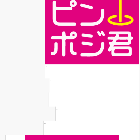
-
-
-
-
-