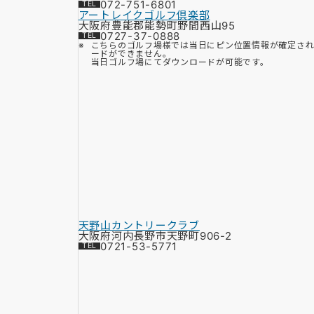
072-751-6801
アートレイクゴルフ倶楽部
大阪府豊能郡能勢町野間西山95
0727-37-0888
こちらのゴルフ場様では当日にピン位置情報が確定さ
ードができません。
当日ゴルフ場にてダウンロードが可能です。
天野山カントリークラブ
大阪府河内長野市天野町906-2
0721-53-5771