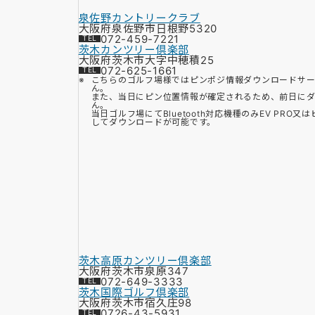
泉佐野カントリークラブ
大阪府泉佐野市日根野5320
072-459-7221
茨木カンツリー倶楽部
大阪府茨木市大字中穂積25
072-625-1661
こちらのゴルフ場様ではピンポジ情報ダウンロードサー
ん。
また、当日にピン位置情報が確定されるため、前日に
ん。
当日ゴルフ場にてBluetooth対応機種のみEV PRO
してダウンロードが可能です。
茨木高原カンツリー倶楽部
大阪府茨木市泉原347
072-649-3333
茨木国際ゴルフ倶楽部
大阪府茨木市宿久庄98
0726-43-5931