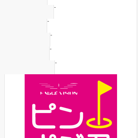
-
-
-
-
-