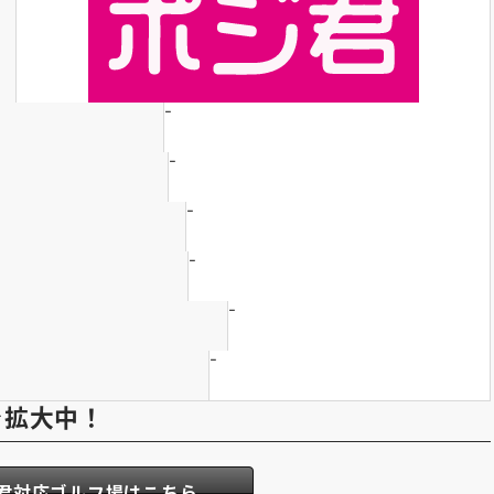
-
-
-
-
-
-
で拡大中！
君対応ゴルフ場はこちら