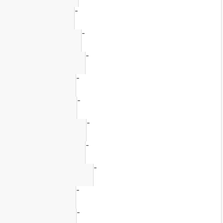
-
-
-
-
-
-
-
-
-
-