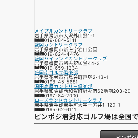
メイプルカントリークラブ
岩手県滝沢市大沢外山野1-1
019-684-5111
盛岡カントリークラブ
岩手県盛岡市新庄字岩山公園
019-624-4476
盛岡ハイランドカントリークラブ
岩手県盛岡市猪去釈迦堂44-3
019-659-1234
盛岡南ゴルフ倶楽部
岩手県花巻市石鳥谷町戸塚2-13-1
0198-45-5681
湯田高原カントリー倶楽部
岩手県和賀郡西和賀町野々宿62地割203-20
0197-84-2000
ローズランドカントリークラブ
岩手県岩手郡岩手町大字一方井1-120-1
0195-62-6111
ピンポジ君対応ゴルフ場は全国
ピンポジ