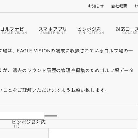
お知らせ
会社概要
ゴルフナビ
スマホアプリ
ピンポジ君
対応コー
EAGLE VISION
SMARTPHONE
PIN POSITION
COURSE
は、EAGLE VISIONの端末に収録されているゴルフ場の一
すが、過去のラウンド履歴の管理や編集のためゴルフ場データ
いことをご理解いただきますようお願い致します。
ピンポジ君
対応
（1）
-