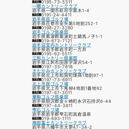
0195-73-5311
一関カントリークラブ
岩手県一関市萩荘字黒木1-4
0191-24-4411
岩手県民ゴルフ場
岩手県花巻市金矢第5地割252-1
0198-27-3280
岩手ゴルフ倶楽部
岩手県紫波郡紫波町土舘馬ノ子1-1
019-673-7121
岩手沼宮内カントリークラブ
岩手県岩手郡岩手町一方井
0195-62-5511
江刺カントリー倶楽部
岩手県江刺市田原字深沢54-1
0197-35-7818
きたかみカントリークラブ
岩手県北上市和賀町煤孫1地割97-1
0197-73-6911
北上市民ゴルフ場
岩手県北上市下鬼柳4地割1番地92
0197-67-3011
栗駒ゴルフ倶楽部
岩手県胆沢郡金ヶ崎町永沢石持沢6-44
0197-44-3811
雫石ゴルフ場
岩手県岩手郡雫石町高倉温泉
019-693-1111
南部富士カントリークラブ
岩手県八幡平市大更47-34-2