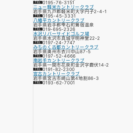
0195-76-3151
ニュー軽米カントリークラブ
岩手県九戸郡軽米町大字円子2-4-1
0195-45-3331
八幡平カントリークラブ
岩手県岩手郡雫石町鶯宿温泉
019-695-2326
水沢リバーサイドゴルフ場
岩手県水沢市真城字明神堂22-2
0197-24-7747
みちのく古都カントリークラブ
岩手県奥州市衣川中山87-5
0197-52-4666
南岩手カントリークラブ
岩手県一関市花泉町金沢字鹿伏14-2
0191-82-2300
宮古カントリークラブ
岩手県宮古市崎山第4地割86-3
0193-62-7001