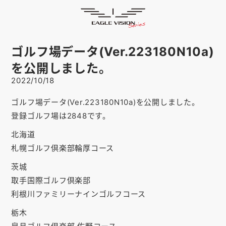
お知らせ
HOME
ゴルフナビ
EAGLE VISION
ゴルフ場データ(Ver.223180N10a)
スマホアプリ
SMARTPHONE
を公開しました。
2022/10/18
ピンポジ君
PIN POSITION
ゴルフ場データ(Ver.223180N10a)を公開しました。
対応コース
COURSE
登録ゴルフ場は2848です。
EVステーション
UPDATE
北海道
札幌ゴルフ倶楽部輪厚コース
取扱い店舗
SHOP
茨城
サポート
SUPPORT
取手国際ゴルフ倶楽部
利根川ファミリーナインゴルフコース
購入する
栃木