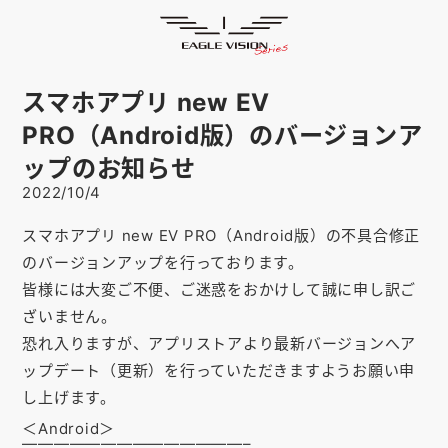
お知らせ
HOME
ゴルフナビ
EAGLE VISION
スマホアプリ new EV
スマホアプリ
SMARTPHONE
PRO（Android版）のバージョンア
ピンポジ君
PIN POSITION
ップのお知らせ
2022/10/4
対応コース
COURSE
スマホアプリ new EV PRO（Android版）の不具合修正
EVステーション
UPDATE
のバージョンアップを行っております。
皆様には大変ご不便、ご迷惑をおかけして誠に申し訳ご
取扱い店舗
SHOP
ざいません。
恐れ入りますが、アプリストアより最新バージョンへア
サポート
SUPPORT
ップデート（更新）を行っていただきますようお願い申
し上げます。
購入する
＜Android＞
——————————
————–