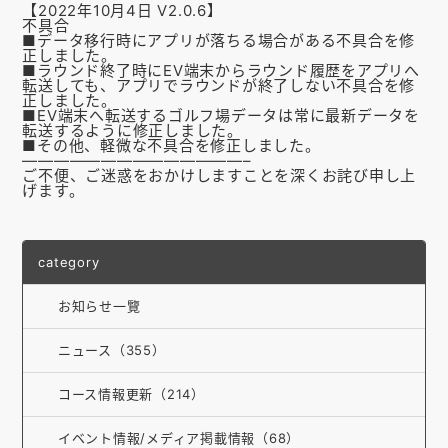
【2022年10月4日 V2.0.6】
お知らせ
不具合
■
データ移行時にアプリが落ちる場合がある不具合を修
正しました。
会社概要
■
ラウンド終了時にEV端末からラウンド履歴をアプリへ
転送しても
、アプリでラウンドが終了しない不具合を修
正しました。
お問い合わせ
■
EV端末へ転送するゴルフ場データは常に最新データを
転送するよ
うに修正しました。
■その他、軽微な不具合を修正しました。
ゴルフ場の方へ
——————————
————–
ご不便、ご迷惑をおかけしますことを深くお詫び申し上
公式オンラインショップ
げます。
category
お知らせ一覽
ニュース（355）
コース情報更新（214）
イベント情報/メディア掲載情報（68）