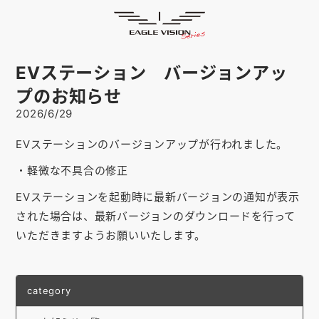
お知らせ
HOME
ゴルフナビ
EAGLE VISION
EVステーション バージョンアッ
スマホアプリ
SMARTPHONE
プのお知らせ
2026/6/29
ピンポジ君
PIN POSITION
EVステーションのバージョンアップが行われました。
対応コース
COURSE
・軽微な不具合の修正
EVステーション
UPDATE
EVステーションを起動時に最新バージョンの通知が表示
取扱い店舗
SHOP
された場合は、最新バージョンのダウンロードを行って
いただきますようお願いいたします。
サポート
SUPPORT
購入する
category