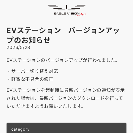
お知らせ
HOME
ゴルフナビ
EAGLE VISION
EVステーション バージョンアッ
スマホアプリ
SMARTPHONE
プのお知らせ
2026/5/28
ピンポジ君
PIN POSITION
EVステーションのバージョンアップが行われました。
対応コース
COURSE
・サーバー切り替え対応
EVステーション
UPDATE
・軽微な不具合の修正
取扱い店舗
SHOP
EVステーションを起動時に最新バージョンの通知が表示
された場合は、最新バージョンのダウンロードを行って
サポート
SUPPORT
いただきますようお願いいたします。
購入する
category