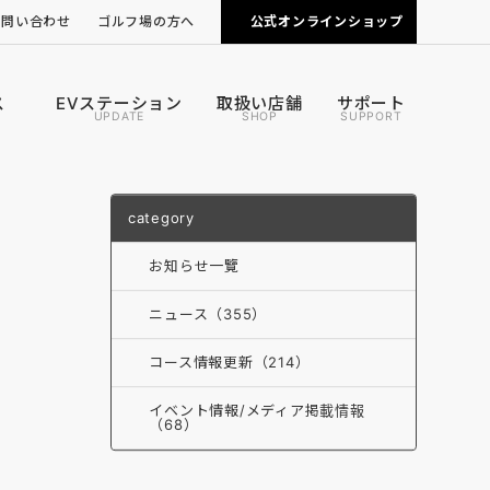
お問い合わせ
ゴルフ場の方へ
公式オンラインショップ
ピンポジ君の導入について
カートナビの導入について
ス
EVステーション
取扱い店舗
サポート
UPDATE
SHOP
SUPPORT
category
お知らせ一覽
ニュース（355）
コース情報更新（214）
イベント情報/メディア掲載情報
（68）