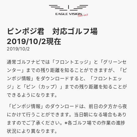
お知らせ
HOME
ゴルフナビ
EAGLE VISION
ピンポジ君 対応ゴルフ場
スマホアプリ
SMARTPHONE
2019/10/2現在
2019/10/2
ピンポジ君
PIN POSITION
通常ゴルフナビでは「フロントエッジ」と「グリーンセ
対応コース
COURSE
ンター」までの残り距離を知ることができますが、「ピ
EVステーション
UPDATE
ンポジ情報」をダウンロードすると、「フロントエッ
ジ」と「ピン（カップ）」までの残り距離を知ることが
取扱い店舗
SHOP
できるようになります。
サポート
SUPPORT
「ピンポジ情報」のダウンロードは、前日の夕方から夜
にかけて行うことができます。当日朝になる場合もあり
ますのでご了承ください。※各ゴルフ場での作業の進捗
購入する
状況により異なります。