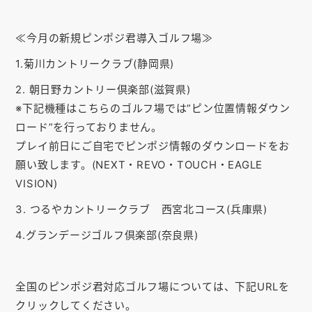
お知らせ
≪今月の新規ピンポジ君導入ゴルフ場≫
会社概要
1.菊川カントリークラブ(静岡県)
お問い合わせ
2. 朝日野カントリー倶楽部(滋賀県)
ゴルフ場の方へ
※下記機種はこちらのゴルフ場では”ピン位置情報ダウン
ロード”を行っておりません。
公式オンラインショップ
プレイ前日にご自宅でピンポジ情報のダウンロードをお
願い致します。(NEXT・REVO・TOUCH・EAGLE
VISION)
3. つるやカントリークラブ 西宮北コース(兵庫県)
4.グランデージゴルフ倶楽部(奈良県)
全国のピンポジ君対応ゴルフ場については、下記URLを
クリックしてください。