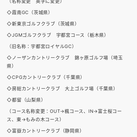
（名称変更 英字に変更）
お知らせ
◇霞南GC（茨城県）
会社概要
◇新東京ゴルフクラブ（茨城県）
お問い合わせ
◇JGMゴルフクラブ 宇都宮コース（栃木県）
ゴルフ場の方へ
（旧名称：宇都宮ロイヤルGC）
◇ノーザンカントリークラブ 錦ヶ原ゴルフ場（埼玉
公式オンラインショップ
県）
◇CPGカントリークラブ（千葉県）
◇房総カントリークラブ 大上ゴルフ場（千葉県）
◇都留（山梨県）
（コース名称変更：OUT→楓コース、IN→富士桜コー
ス、東→もみの木コース）
◇富嶽カントリークラブ（静岡県）