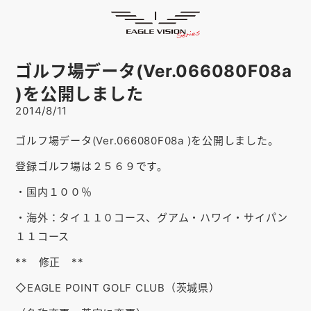
お知らせ
HOME
ゴルフナビ
EAGLE VISION
ゴルフ場データ(Ver.066080F08a
スマホアプリ
SMARTPHONE
)を公開しました
2014/8/11
ピンポジ君
PIN POSITION
ゴルフ場データ(Ver.066080F08a )を公開しました。
対応コース
COURSE
登録ゴルフ場は２５６９です。
EVステーション
UPDATE
・国内１００％
取扱い店舗
SHOP
・海外：タイ１１０コース、グアム・ハワイ・サイパン
１１コース
サポート
SUPPORT
** 修正 **
購入する
◇EAGLE POINT GOLF CLUB（茨城県）