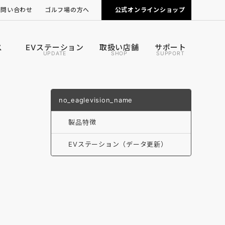
お問い合わせ
ゴルフ場の方へ
公式オンラインショップ
ピンポジ君の導入について
カートナビの導入について
ス
EVステーション
取扱い店舗
サポート
UPDATE
SHOP
SUPPORT
no_eaglevision_name
製品特徴
EVステーション（データ更新）