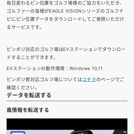
毎日変わるピン位置をゴルフ場様のご協力をいただき、
お知らせ
ゴルファーの皆様がEAGLE VISIONシリーズのゴルフナ
会社概要
ビにピン位置データをダウンロードしてご使用いただけ
るサービスです。
お問い合わせ
ゴルフ場の方へ
ピンポジ対応のゴルフ場はEVステーションでダウンロー
公式オンラインショップ
ドすることができます。
EVステーションの動作環境：Windows 10,11
ピンポジ君対応ゴルフ場については
コチラ
のページでご
確認ください。
データを転送する
風情報を転送する