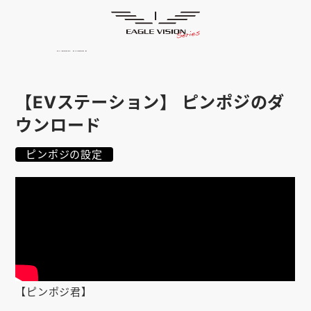
使用方法
HOME
ゴルフナビ
EAGLE VISION
スマホアプリ
SMARTPHONE
【EVステーション】 ピンポジのダ
ピンポジ君
PIN POSITION
ウンロード
対応コース
COURSE
ピンポジの設定
EVステーション
UPDATE
取扱い店舗
SHOP
サポート
SUPPORT
購入する
【ピンポジ君】