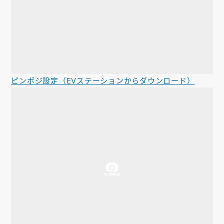
ピンポジ設定（EVステーションからダウンロード）