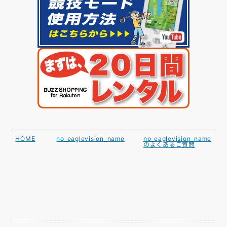
HOME
no_eaglevision_name
no_eaglevision_name
のよくあるご質問