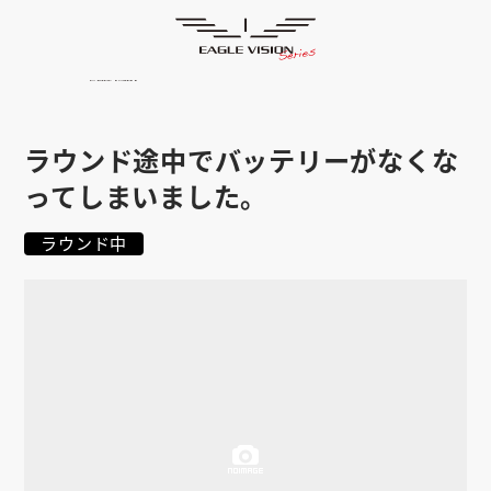
よくあるご質問
HOME
ゴルフナビ
EAGLE VISION
スマホアプリ
SMARTPHONE
ラウンド途中でバッテリーがなくな
ピンポジ君
PIN POSITION
ってしまいました。
対応コース
COURSE
ラウンド中
EVステーション
UPDATE
取扱い店舗
SHOP
サポート
SUPPORT
購入する