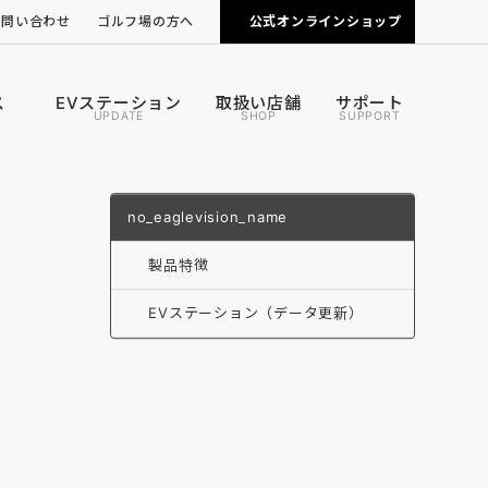
お問い合わせ
ゴルフ場の方へ
公式オンラインショップ
ピンポジ君の導入について
カートナビの導入について
ス
EVステーション
取扱い店舗
サポート
UPDATE
SHOP
SUPPORT
no_eaglevision_name
製品特徴
EVステーション（データ更新）