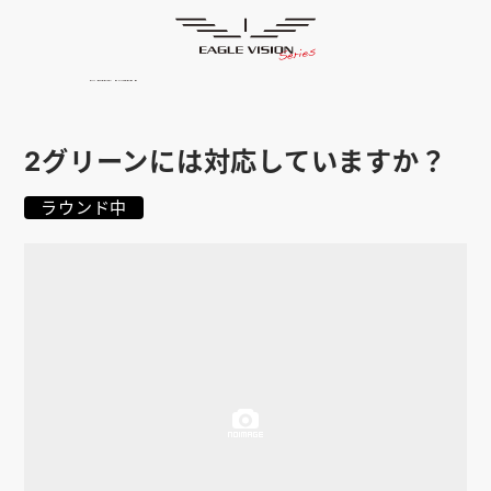
よくあるご質問
HOME
ゴルフナビ
EAGLE VISION
スマホアプリ
SMARTPHONE
2グリーンには対応していますか？
ピンポジ君
PIN POSITION
ラウンド中
対応コース
COURSE
EVステーション
UPDATE
取扱い店舗
SHOP
サポート
SUPPORT
購入する