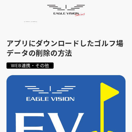
よくあるご質問
HOME
ゴルフナビ
EAGLE VISION
スマホアプリ
SMARTPHONE
アプリにダウンロードしたゴルフ場
ピンポジ君
PIN POSITION
データの削除の方法
対応コース
COURSE
WEB連携・その他
EVステーション
UPDATE
取扱い店舗
SHOP
サポート
SUPPORT
購入する