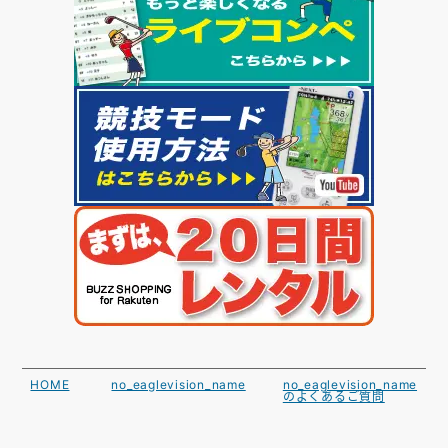
HOME
no_eaglevision_name
no_eaglevision_name
のよくあるご質問