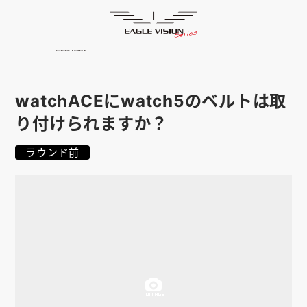
よくあるご質問
HOME
ゴルフナビ
EAGLE VISION
スマホアプリ
SMARTPHONE
watchACEにwatch5のベルトは取
ピンポジ君
PIN POSITION
り付けられますか？
対応コース
COURSE
ラウンド前
EVステーション
UPDATE
取扱い店舗
SHOP
サポート
SUPPORT
購入する