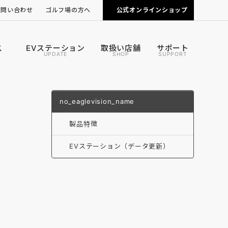
お問い合わせ
ゴルフ場の方へ
公式オンラインショップ
ピンポジ君の導入について
カートナビの導入について
ス
EVステーション
取扱い店舗
サポート
UPDATE
SHOP
SUPPORT
no_eaglevision_name
製品特徴
EVステーション（データ更新）