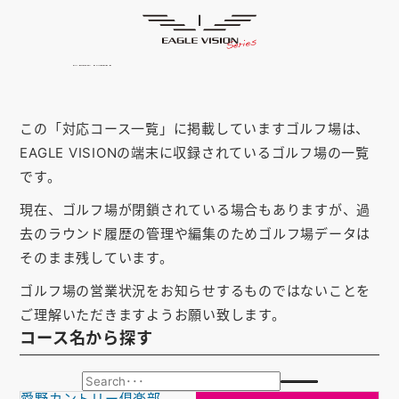
「長崎県」の対応コース
HOME
ゴルフナビ
EAGLE VISION
スマホアプリ
SMARTPHONE
この「対応コース一覧」に掲載していますゴルフ場は、
ピンポジ君
PIN POSITION
EAGLE VISIONの端末に収録されているゴルフ場の一覧
です。
対応コース
COURSE
現在、ゴルフ場が閉鎖されている場合もありますが、過
EVステーション
UPDATE
去のラウンド履歴の管理や編集のためゴルフ場データは
そのまま残しています。
取扱い店舗
SHOP
ゴルフ場の営業状況をお知らせするものではないことを
サポート
SUPPORT
ご理解いただきますようお願い致します。
コース名から探す
購入する
愛野カントリー倶楽部