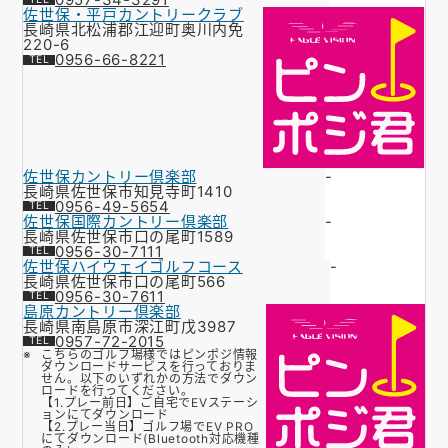
佐世保・平戸カントリークラブ
長崎県北松浦郡江迎町奥川内免
220-6
0956-66-8221
佐世保カントリー倶楽部
-
長崎県佐世保市知見寺町1410
0956-49-5654
佐世保国際カントリー倶楽部
-
長崎県佐世保市口の尾町1589
0956-30-7111
佐世保ハイウェイゴルフコース
-
長崎県佐世保市口の尾町566
0956-30-7611
島原カントリー倶楽部
長崎県南島原市深江町戊3987
0957-72-2015
こちらのゴルフ場様ではピンポジ情報
ダウンロードサービスを行っておりま
せん。以下のいずれかの方法でダウン
ロードを行ってください。
【1.プレー前日】ご自宅でEVステーシ
ョンにてダウンロード
【2.プレー当日】ゴルフ場でEV PRO
にてダウンロード(Bluetooth対応機種