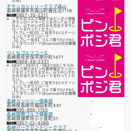
のみ)
チサンカントリークラブ森山
長崎県諌早市森山町唐比北1118
0957-35-2211
こちらのゴルフ場様ではピンポジ情報
ダウンロードサービスを行っておりま
せん。以下のいずれかの方法でダウン
ロードを行ってください。
【1.プレー前日】ご自宅でEVステーシ
ョンにてダウンロード
【2.プレー当日】ゴルフ場でEV PRO
にてダウンロード(Bluetooth対応機種
のみ)
つくもゴルフコース
長崎県佐世保市原分町1471
0956-49-2331
NEXT・NEXT2・NEXTGはこちらの
ゴルフ場ではピン位置情報ダウンロー
ドを行っておりません。以下のいずれ
かの方法でダウンロードを行ってくだ
さい。
【1.プレー前日】ご自宅でEVステーシ
ョンにてダウンロード
【2.プレー当日】ゴルフ場でEV PRO
にてダウンロード(Bluetooth対応機種
のみ)
長崎カンツリー倶楽部
-
長崎県長崎市福田本町441
095-865-1155
長崎国際ゴルフ倶楽部
-
長崎県諫早市小ヶ倉町51
0957-22-4086
長崎パークカントリークラブ
-