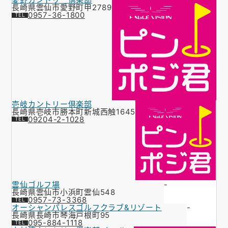
長崎県雲仙市愛野町甲2789
お知らせ
0957-36-1800
会社概要
お問い合わせ
ゴルフ場の方へ
公式オンラインショップ
壱岐カントリー倶楽部
長崎県壱岐市勝本町新城西触1645
09204-2-1028
雲仙ゴルフ場
-
長崎県雲仙市小浜町雲仙548
0957-73-3368
オーシャンパレスゴルフクラブ&リゾート
-
長崎県長崎市琴海戸根町95
095-884-1118