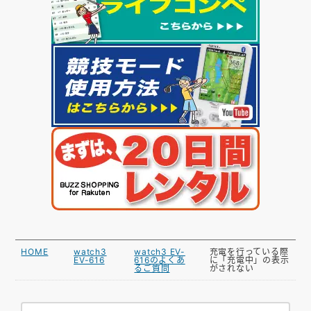
HOME
watch3
watch3 EV-
充電を行っている際
EV-616
616のよくあ
に「充電中」の表示
るご質問
がされない