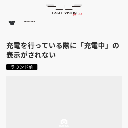
よくあるご質問
HOME
ゴルフナビ
EAGLE VISION
スマホアプリ
SMARTPHONE
充電を行っている際に「充電中」の
ピンポジ君
PIN POSITION
表示がされない
対応コース
COURSE
ラウンド前
EVステーション
UPDATE
取扱い店舗
SHOP
サポート
SUPPORT
購入する