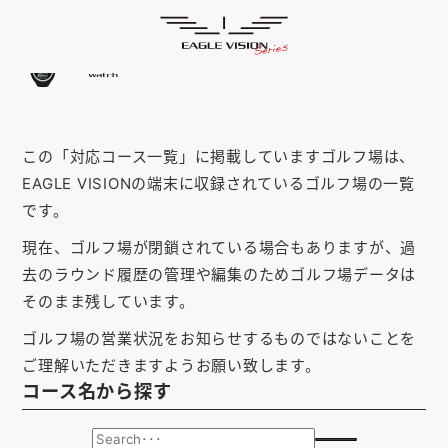
「石川県」の対応コース
HOME
ゴルフナビ
EAGLE VISION
スマホアプリ
SMARTPHONE
この「対応コース一覧」に掲載していますゴルフ場は、
ピンポジ君
PIN POSITION
EAGLE VISIONの端末に収録されているゴルフ場の一覧
対応コース
COURSE
です。
現在、ゴルフ場が閉鎖されている場合もありますが、過
EVステーション
UPDATE
去のラウンド履歴の管理や編集のためゴルフ場データは
取扱い店舗
SHOP
そのまま残しています。
ゴルフ場の営業状況をお知らせするものではないことを
サポート
SUPPORT
ご理解いただきますようお願い致します。
コース名から探す
購入する