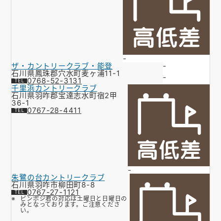
-
ザ・カントリークラブ・能登
-
石川県鳳珠郡穴水町麦ヶ浦11-1
-
0768-52-3131
千里浜カントリークラブ
石川県羽咋郡宝達志水町宿2甲
36-1
0767-28-4411
-
朱鷺の台カントリークラブ
石川県羽咋市柳田町8-8
0767-27-1121
ピンポジ君の対応は土曜日と日曜日の
みとなっております。ご注意くださ
い。