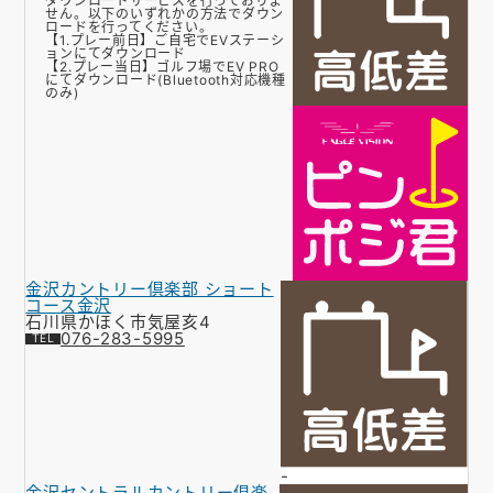
ダウンロードサービスを行っておりま
せん。以下のいずれかの方法でダウン
ロードを行ってください。
【1.プレー前日】ご自宅でEVステーシ
ョンにてダウンロード
【2.プレー当日】ゴルフ場でEV PRO
にてダウンロード(Bluetooth対応機種
のみ)
金沢カントリー倶楽部 ショート
コース金沢
石川県かほく市気屋亥4
076-283-5995
-
金沢セントラルカントリー倶楽