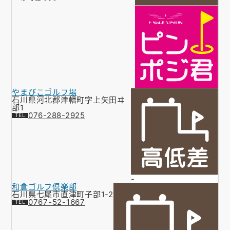
やまびこゴルフ場
石川県河北郡津幡町字上矢田ヰ
部1
076-288-2925
-
和倉ゴルフ倶楽部
石川県七尾市直津町子部1-2
0767-52-1667