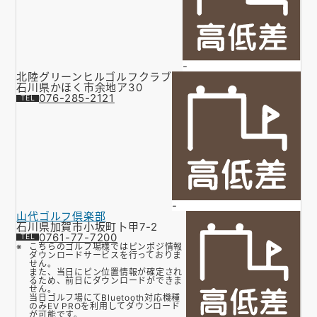
-
北陸グリーンヒルゴルフクラブ
石川県かほく市余地ア30
076-285-2121
-
山代ゴルフ倶楽部
石川県加賀市小坂町卜甲7-2
0761-77-7200
こちらのゴルフ場様ではピンポジ情報
ダウンロードサービスを行っておりま
せん。
また、当日にピン位置情報が確定され
るため、前日にダウンロードができま
せん。
当日ゴルフ場にてBluetooth対応機種
のみEV PROを利用してダウンロード
が可能です。