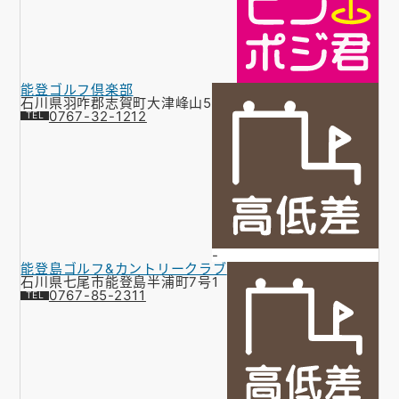
能登ゴルフ倶楽部
石川県羽咋郡志賀町大津峰山5
0767-32-1212
-
能登島ゴルフ&カントリークラブ
石川県七尾市能登島半浦町7号1
0767-85-2311