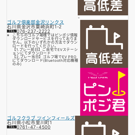
-
ゴルフ倶楽部金沢リンクス
石川県金沢市粟崎浜町1-2
076-237-2222
こちらのゴルフ場様ではピンポジ情報
ダウンロードサービスを行っておりま
せん。以下のいずれかの方法でダウン
ロードを行ってください。
【1.プレー前日】ご自宅でEVステーシ
ョンにてダウンロード
【2.プレー当日】ゴルフ場でEV PRO
にてダウンロード(Bluetooth対応機種
のみ)
ゴルフクラブ ツインフィールズ
石川県小松市里川町1
0761-47-4500