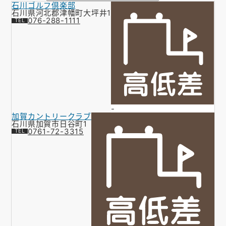
石川ゴルフ倶楽部
お知らせ
石川県河北郡津幡町大坪井1
076-288-1111
会社概要
お問い合わせ
ゴルフ場の方へ
公式オンラインショップ
-
加賀カントリークラブ
石川県加賀市日谷町1
0761-72-3315