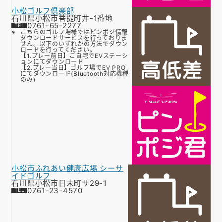
小松ゴルフ倶楽部
石川県小松市菩提町井-1番地
0761-65-2277
こちらのゴルフ場様ではピンポジ情報
ダウンロードサービスを行っておりま
せん。以下のいずれかの方法でダウン
ロードを行ってください。
【1.プレー前日】ご自宅でEVステーシ
ョンにてダウンロード
【2.プレー当日】ゴルフ場でEV PRO
にてダウンロード(Bluetooth対応機種
のみ)
小松市ふれあい健康広場 シーサ
イドゴルフ
石川県小松市日末町サ29-1
0761-23-4570