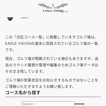
「福井県」の対応コース
HOME
ゴルフナビ
EAGLE VISION
スマホアプリ
SMARTPHONE
この「対応コース一覧」に掲載していますゴルフ場は、
ピンポジ君
PIN POSITION
EAGLE VISIONの端末に収録されているゴルフ場の一覧
対応コース
COURSE
です。
現在、ゴルフ場が閉鎖されている場合もありますが、過
EVステーション
UPDATE
去のラウンド履歴の管理や編集のためゴルフ場データは
取扱い店舗
SHOP
そのまま残しています。
ゴルフ場の営業状況をお知らせするものではないことを
サポート
SUPPORT
ご理解いただきますようお願い致します。
コース名から探す
購入する