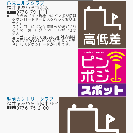
芦原ゴルフクラブ
お知らせ
福井県あわら市浜坂
0776-79-1111
こちらのゴルフ場様ではピンポジ情報
会社概要
ダウンロードサービスを行っておりま
せん。
また、当日にピン位置情報が確定され
るため、前日にダウンロードができま
お問い合わせ
せん。
当日ゴルフ場にてBluetooth対応機種
のみEV PRO又はピンポジスポットを
ゴルフ場の方へ
利用してダウンロードが可能です。
公式オンラインショップ
越前カントリークラブ
福井県あわら市指中75-1
0776-75-2100