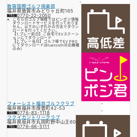
-
敦賀国際ゴルフ倶楽部
福井県敦賀市みどりヶ丘町165
0770-22-2050
こちらのゴルフ場様ではピンポジ情報
ダウンロードサービスを行っておりま
せん。以下のいずれかの方法でダウン
ロードを行ってください。
【1.プレー前日】ご自宅でEVステーシ
ョンにてダウンロード
【2.プレー当日】ゴルフ場でEV PRO
にてダウンロード(Bluetooth対応機種
のみ)
フォーレスト福井ゴルフクラブ
-
福井県福井市燈豊町42-53
-
0776-83-1118
フクイカントリークラブ
福井県坂井市丸岡町野中山王60
0776-66-5111