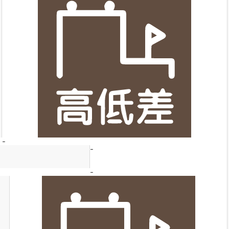
-
-
-