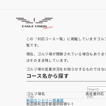
「秋田県」の対応コース
GOLF COURSE
この「対応コース一覧」に掲載していますゴルフ場
覧です。
現在、ゴルフ場が閉鎖されている場合もありま
はそのまま残しています。
ゴルフ場の営業状況をお知らせするものではな
コース名から探す
ゴルフ場名
高低差
対応
（16）
（11）
秋田カントリー倶楽部
秋田県秋田市新屋砂奴寄5-1