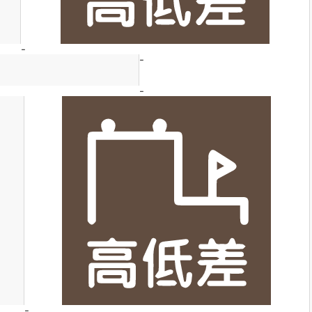
-
-
-
-