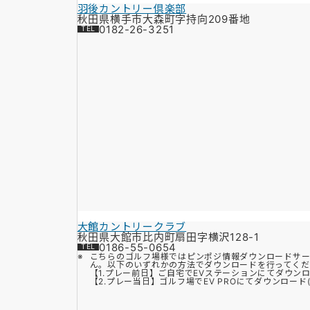
羽後カントリー倶楽部
秋田県横手市大森町字持向209番地
0182-26-3251
大館カントリークラブ
秋田県大館市比内町扇田字横沢128-1
0186-55-0654
こちらのゴルフ場様ではピンポジ情報ダウンロードサー
ん。以下のいずれかの方法でダウンロードを行ってくだ
【1.プレー前日】ご自宅でEVステーションにてダウン
【2.プレー当日】ゴルフ場でEV PROにてダウンロード(Bl