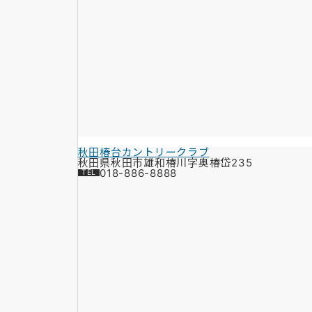
秋田椿台カントリークラブ
秋田県秋田市雄和椿川字奥椿岱235
018-886-8888