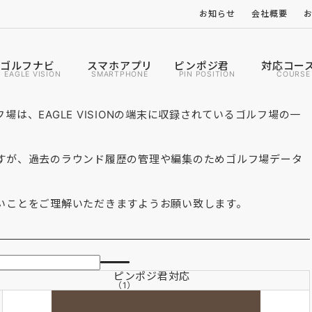
お知らせ
会社概要
ゴルフナビ
スマホアプリ
ピンポジ君
対応コー
EAGLE VISION
SMARTPHONE
PIN POSITION
COURSE
は、EAGLE VISIONの端末に収録されているゴルフ場の一
すが、過去のラウンド履歴の管理や編集のためゴルフ場データ
いことをご理解いただきますようお願い致します。
ピンポジ君
対応
（1）