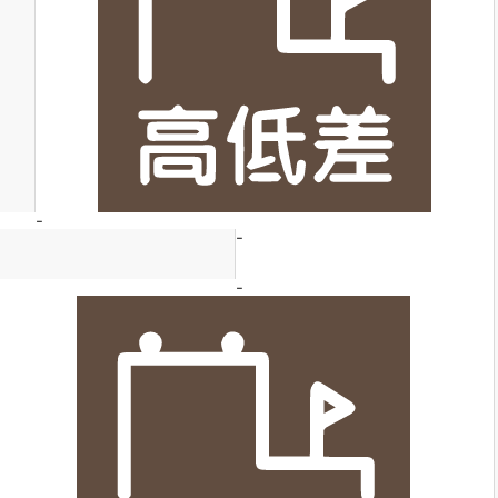
-
-
-