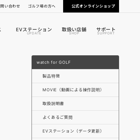
お問い合わせ
ゴルフ場の方へ
公式オンラインショップ
ピンポジ君の導入について
カートナビの導入について
ス
EVステーション
取扱い店舗
サポート
UPDATE
SHOP
SUPPORT
watch for GOLF
製品特徴
MOVIE（動画による操作説明）
取扱説明書
よくあるご質問
EVステーション（データ更新）