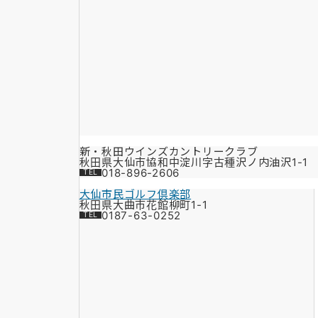
新・秋田ウインズカントリークラブ
秋田県大仙市協和中淀川字古種沢ノ内油沢1-1
018-896-2606
大仙市民ゴルフ倶楽部
秋田県大曲市花館柳町1-1
0187-63-0252