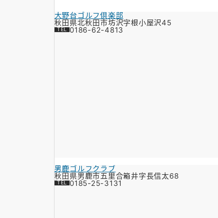
大野台ゴルフ倶楽部
秋田県北秋田市坊沢字根小屋沢45
0186-62-4813
男鹿ゴルフクラブ
秋田県男鹿市五里合箱井字長信太68
0185-25-3131