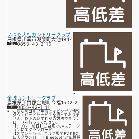
-
いづも大社カントリークラブ
島根県出雲市湖陵町大池1944
0853-43-2110
-
金城カントリークラブ
島根県那賀郡金城町今福1502-2
0855-42-1111
こちらのゴルフ場様ではピンポジ情報
ダウンロードサービスを行っておりま
せん。以下のいずれかの方法でダウン
ロードを行ってください。
【1.プレー前日】ご自宅でEVステーシ
ョンにてダウンロード
【2.プレー当日】ゴルフ場でEV PRO
にてダウンロード(Bluetooth対応機種