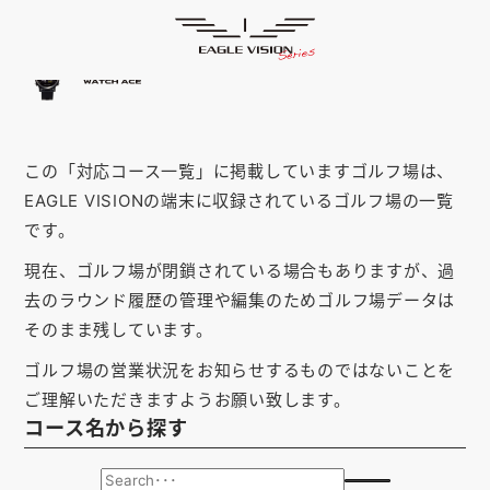
「島根県」の対応コース
HOME
ゴルフナビ
EAGLE VISION
スマホアプリ
SMARTPHONE
この「対応コース一覧」に掲載していますゴルフ場は、
ピンポジ君
PIN POSITION
EAGLE VISIONの端末に収録されているゴルフ場の一覧
対応コース
COURSE
です。
現在、ゴルフ場が閉鎖されている場合もありますが、過
EVステーション
UPDATE
去のラウンド履歴の管理や編集のためゴルフ場データは
取扱い店舗
SHOP
そのまま残しています。
ゴルフ場の営業状況をお知らせするものではないことを
サポート
SUPPORT
ご理解いただきますようお願い致します。
コース名から探す
購入する