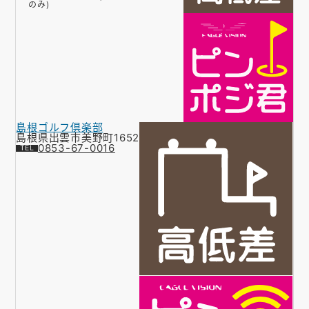
のみ)
島根ゴルフ倶楽部
島根県出雲市美野町1652
0853-67-0016