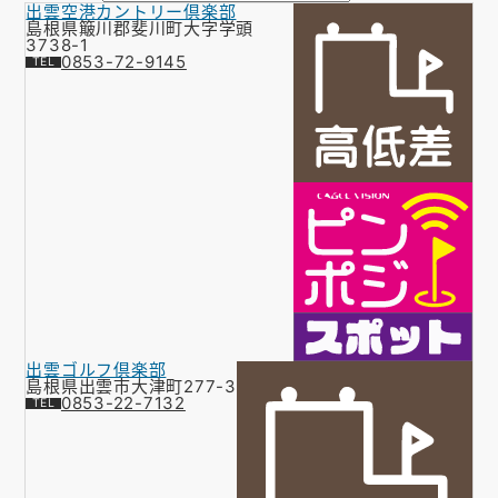
出雲空港カントリー倶楽部
お知らせ
島根県簸川郡斐川町大字学頭
3738-1
0853-72-9145
会社概要
お問い合わせ
ゴルフ場の方へ
公式オンラインショップ
出雲ゴルフ倶楽部
島根県出雲市大津町277-3
0853-22-7132