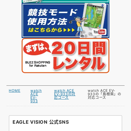
HOME
watch
watch ACE
watch ACE EV-
ACE
EV-933の対
933の「島根県」の
EV-
応コース
対応コース
933
EAGLE VISION 公式SNS