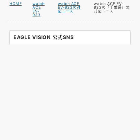
HOME
watch
watch ACE
watch ACE EV-
ACE
EV-933の対
933の「千葉県」の
EV-
応コース
対応コース
933
EAGLE VISION 公式SNS
お困りですか？
GPSゴルフナビ初心者の方にも安心してお使いいただ
けるように、ゴルフ好きな担当者がサポートいたしま
す。
ご不明な点がございましたらEメールまたは電話にて
お気軽にお問い合わせください。
また、よくあるご質問やマニュアルのダウンロードも
こちらからご確認いただけます。
サポートページへ