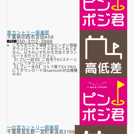
泉カントリー倶楽部
千葉県印西市吉田456
050-3112-3999
こちらのゴルフ場様ではピンポジ情報
ダウンロードサービスを行っておりま
せん。以下のいずれかの方法でダウン
ロードを行ってください。
【1.プレー前日】ご自宅でEVステーシ
ョンにてダウンロード
【2.プレー当日】ゴルフ場でEV PRO
にてダウンロード(Bluetooth対応機種
のみ)
一の宮カントリー倶楽部
千葉県長生郡一宮町東浪見3166