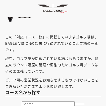
「千葉県」の対応コース
HOME
ゴルフナビ
EAGLE VISION
スマホアプリ
SMARTPHONE
この「対応コース一覧」に掲載していますゴルフ場は、
ピンポジ君
PIN POSITION
EAGLE VISIONの端末に収録されているゴルフ場の一覧
対応コース
COURSE
です。
現在、ゴルフ場が閉鎖されている場合もありますが、過
EVステーション
UPDATE
去のラウンド履歴の管理や編集のためゴルフ場データは
取扱い店舗
SHOP
そのまま残しています。
ゴルフ場の営業状況をお知らせするものではないことを
サポート
SUPPORT
ご理解いただきますようお願い致します。
コース名から探す
購入する