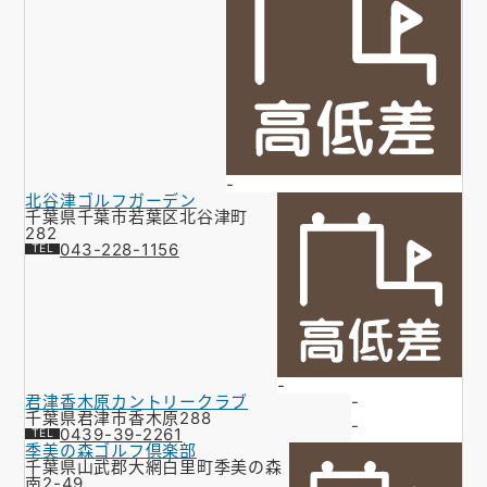
-
北谷津ゴルフガーデン
千葉県千葉市若葉区北谷津町
282
043-228-1156
-
君津香木原カントリークラブ
-
千葉県君津市香木原288
-
0439-39-2261
季美の森ゴルフ倶楽部
千葉県山武郡大網白里町季美の森
南2-49