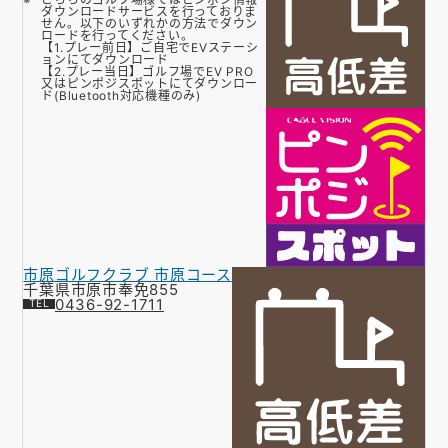
ダウンロードサービスを行っておりま
せん。以下のいずれかの方法でダウン
ロードを行ってください。
【1.プレー前日】ご自宅でEVステーシ
ョンにてダウンロード
【2.プレー当日】ゴルフ場でEV PRO
又はピンポジスポットにてダウンロー
ド(Bluetooth対応機種のみ)
市原ゴルフクラブ 市原コース
千葉県市原市奉免855
0436-92-1711