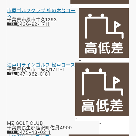
-
市原ゴルフクラブ 柿の木台コー
ス
千葉県市原市牛久1293
0436-92-1711
-
江戸川ラインゴルフ 松戸コース
千葉県松戸市上矢切1711-1
047-362-0181
-
MZ GOLF CLUB
-
千葉県長生郡睦沢町佐貫4900
-
0475-43-0211