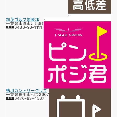
-
加茂ゴルフ倶楽部
-
千葉県市原市月出81
0436-96-1111
鴨川カントリークラブ
千葉県鴨川市和泉2607
0470-93-4567