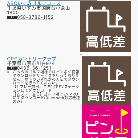
ABCいすみゴルフコース
お知らせ
千葉県いすみ市国府台小倉山
1800
050-3786-1152
会社概要
お問い合わせ
ゴルフ場の方へ
-
公式オンラインショップ
CPGカントリークラブ
千葉県市原市川在974
0436-36-1251
こちらのゴルフ場様ではピンポジ情報
ダウンロードサービスを行っておりま
せん。以下のいずれかの方法でダウン
ロードを行ってください。
【1.プレー前日】ご自宅でEVステーシ
ョンにてダウンロード
【2.プレー当日】ゴルフ場でEV PRO
にてダウンロード(Bluetooth対応機種
のみ)