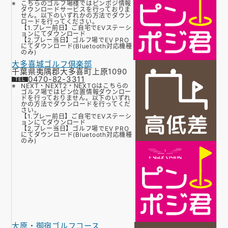
こちらのゴルフ場様ではピンポジ情報
ダウンロードサービスを行っておりま
せん。以下のいずれかの方法でダウン
ロードを行ってください。
【1.プレー前日】ご自宅でEVステーシ
ョンにてダウンロード
【2.プレー当日】ゴルフ場でEV PRO
にてダウンロード(Bluetooth対応機種
のみ)
大多喜城ゴルフ倶楽部
千葉県夷隅郡大多喜町上原1090
0470-82-3311
NEXT・NEXT2・NEXTGはこちらの
ゴルフ場ではピン位置情報ダウンロー
ドを行っておりません。以下のいずれ
かの方法でダウンロードを行ってくだ
さい。
【1.プレー前日】ご自宅でEVステーシ
ョンにてダウンロード
【2.プレー当日】ゴルフ場でEV PRO
にてダウンロード(Bluetooth対応機種
のみ)
大原・御宿ゴルフコース