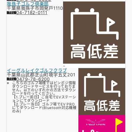
我孫子ゴルフ倶楽部
千葉県我孫子市岡発戸1110
04-7182-0111
-
イーグルレイクゴルフクラブ
千葉県山武郡芝山町境字五丈201
0479-78-6200
こちらのゴルフ場様ではピンポジ情報
ダウンロードサービスを行っておりま
せん。以下のいずれかの方法でダウン
ロードを行ってください。
【1.プレー前日】ご自宅でEVステーシ
ョンにてダウンロード
【2.プレー当日】ゴルフ場でEV PRO
にてダウンロード(Bluetooth対応機種
のみ)