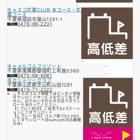
-
キャスコ花葉CLUB 本コース・花
葉コース
千葉県成田市猿山1261-1
0476-96-2231
-
キャメルゴルフリゾート
-
千葉県夷隅郡御宿町上布施3360
-
0470-68-6061
京カントリークラブ
千葉県山武郡芝山町山田1281
0479-77-2222
こちらのゴルフ場様ではピンポジ情報
ダウンロードサービスを行っておりま
せん。以下のいずれかの方法でダウン
ロードを行ってください。
【1.プレー前日】ご自宅でEVステーシ
ョンにてダウンロード
【2.プレー当日】ゴルフ場でEV PRO
にてダウンロード(Bluetooth対応機種
のみ)