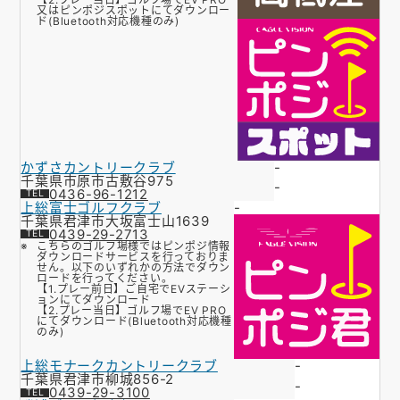
又はピンポジスポットにてダウンロー
ド(Bluetooth対応機種のみ)
かずさカントリークラブ
-
千葉県市原市古敷谷975
-
0436-96-1212
上総富士ゴルフクラブ
-
千葉県君津市大坂富士山1639
0439-29-2713
こちらのゴルフ場様ではピンポジ情報
ダウンロードサービスを行っておりま
せん。以下のいずれかの方法でダウン
ロードを行ってください。
【1.プレー前日】ご自宅でEVステーシ
ョンにてダウンロード
【2.プレー当日】ゴルフ場でEV PRO
にてダウンロード(Bluetooth対応機種
のみ)
上総モナークカントリークラブ
-
千葉県君津市柳城856-2
-
0439-29-3100