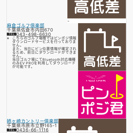
-
麻倉ゴルフ倶楽部
千葉県佐倉市内田670
043-498-6630
こちらのゴルフ場様ではピンポジ情報
ダウンロードサービスを行っておりま
せん。
また、当日にピン位置情報が確定され
るため、前日にダウンロードができま
せん。
当日ゴルフ場にてBluetooth対応機種
のみEV PROを利用してダウンロード
が可能です。
姉ヶ崎カントリー倶楽部
千葉県市原市立野165-1
0436-66-1116