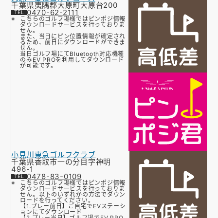
千葉県夷隅郡大原町大原台200
0470-62-2111
こちらのゴルフ場様ではピンポジ情報
ダウンロードサービスを行っておりま
せん。
また、当日にピン位置情報が確定され
るため、前日にダウンロードができま
せん。
当日ゴルフ場にてBluetooth対応機種
のみEV PROを利用してダウンロード
が可能です。
小見川東急ゴルフクラブ
千葉県香取市一の分目字神明
496-1
0478-83-0109
こちらのゴルフ場様ではピンポジ情報
ダウンロードサービスを行っておりま
せん。以下のいずれかの方法でダウン
ロードを行ってください。
【1.プレー前日】ご自宅でEVステーシ
ョンにてダウンロード
【2.プレー当日】ゴルフ場でEV PRO