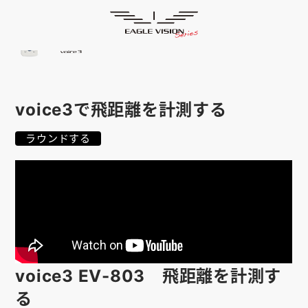
使用方法
HOME
ゴルフナビ
EAGLE VISION
スマホアプリ
SMARTPHONE
voice3で飛距離を計測する
ピンポジ君
PIN POSITION
ラウンドする
対応コース
COURSE
EVステーション
UPDATE
取扱い店舗
SHOP
サポート
SUPPORT
voice3 EV-803 飛距離を計測す
購入する
る