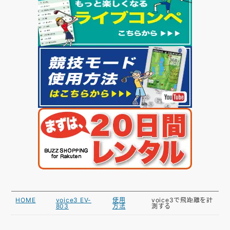
HOME
voice3 EV-
使用
voice3で飛距離を計
803
方法
測する