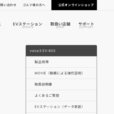
お問い合わせ
ゴルフ場の方へ
公式オンラインショップ
ピンポジ君の導入について
カートナビの導入について
ス
EVステーション
取扱い店舗
サポート
UPDATE
SHOP
SUPPORT
voice3 EV-803
製品特徴
MOVIE（動画による操作説明）
取扱説明書
よくあるご質問
EVステーション（データ更新）