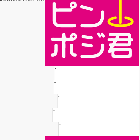
-
-
-
-
-