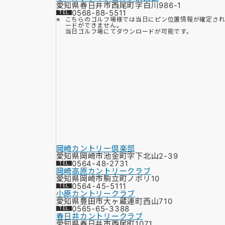
愛知県春日井市西尾町字白川986-1
0568-88-5511
こちらのゴルフ場様では当日にピン位置情報が確定さ
ードができません。
当日ゴルフ場にてダウンロードが可能です。
岡崎カントリー倶楽部
愛知県岡崎市池金町字下北山2-39
0564-48-2731
岡崎高原カントリークラブ
愛知県岡崎市駒立町ノボリ10
0564-45-5111
小原カントリークラブ
愛知県豊田市大ヶ蔵連町西山710
0565-65-3388
春日井カントリークラブ
愛知県春日井市西尾町1071