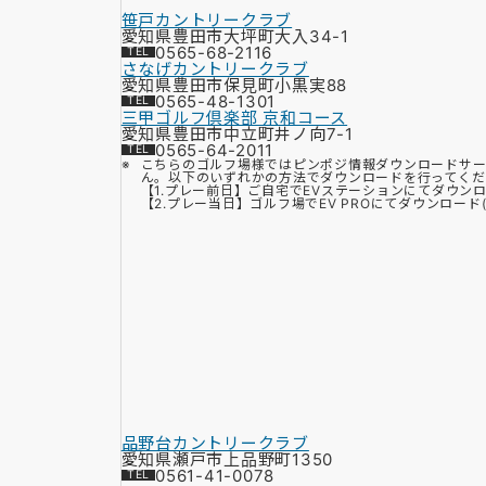
笹戸カントリークラブ
愛知県豊田市大坪町大入34-1
0565-68-2116
さなげカントリークラブ
愛知県豊田市保見町小黒実88
0565-48-1301
三甲ゴルフ倶楽部 京和コース
愛知県豊田市中立町井ノ向7-1
0565-64-2011
こちらのゴルフ場様ではピンポジ情報ダウンロードサー
ん。以下のいずれかの方法でダウンロードを行ってくだ
【1.プレー前日】ご自宅でEVステーションにてダウン
【2.プレー当日】ゴルフ場でEV PROにてダウンロード(Bl
品野台カントリークラブ
愛知県瀬戸市上品野町1350
0561-41-0078