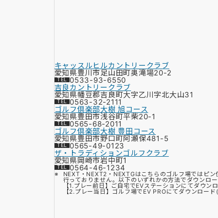
キャッスルヒルカントリークラブ
愛知県豊川市足山田町奥滝場20-2
0533-93-6550
吉良カントリークラブ
愛知県幡豆郡吉良町大字乙川字北大山31
0563-32-2111
ゴルフ倶楽部大樹 旭コース
愛知県豊田市浅谷町平柴20-1
0565-68-2011
ゴルフ倶楽部大樹 豊田コース
愛知県豊田市野口町阿瀬保481-5
0565-49-0123
ザ・トラディションゴルフクラブ
愛知県岡崎市岩中町1
0564-46-1234
NEXT・NEXT2・NEXTGはこちらのゴルフ場ではピ
行っておりません。以下のいずれかの方法でダウンロー
【1.プレー前日】ご自宅でEVステーションにてダウン
【2.プレー当日】ゴルフ場でEV PROにてダウンロード(Bl