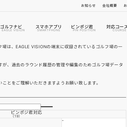
お知らせ
会社概要
ゴルフナビ
スマホアプリ
ピンポジ君
対応コー
EAGLE VISION
SMARTPHONE
PIN POSITION
COURSE
は、EAGLE VISIONの端末に収録されているゴルフ場の一
すが、過去のラウンド履歴の管理や編集のためゴルフ場データ
いことをご理解いただきますようお願い致します。
ピンポジ君
対応
（19）
-