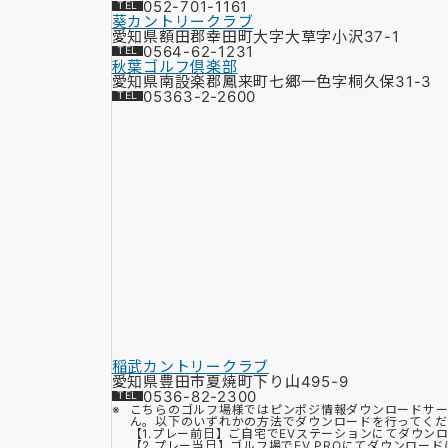
052-701-1161
葵カントリークラブ
愛知県額田郡幸田町大字大草字小沢37-1
0564-62-1231
秋葉ゴルフ倶楽部
愛知県南設楽郡鳳来町七郷一色字桐久保31-3
05363-2-2600
稲武カントリークラブ
愛知県豊田市夏焼町下り山495-9
0536-82-2300
こちらのゴルフ場様ではピンポジ情報ダウンロードサー
ん。以下のいずれかの方法でダウンロードを行ってくだ
【1.プレー前日】ご自宅でEVステーションにてダウン
【2.プレー当日】ゴルフ場でEV PROにてダウンロード(Bl