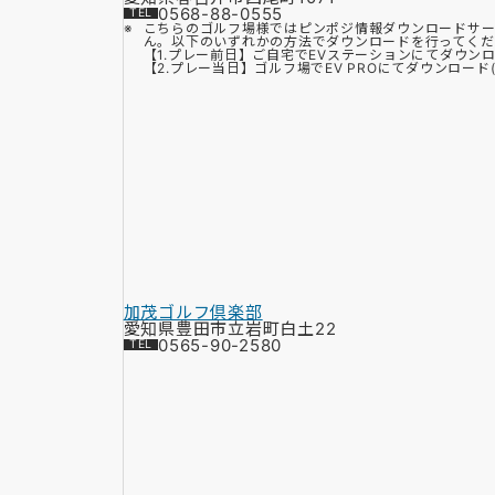
0568-88-0555
こちらのゴルフ場様ではピンポジ情報ダウンロードサー
ん。以下のいずれかの方法でダウンロードを行ってくだ
【1.プレー前日】ご自宅でEVステーションにてダウン
【2.プレー当日】ゴルフ場でEV PROにてダウンロード(Bl
加茂ゴルフ倶楽部
愛知県豊田市立岩町白土22
0565-90-2580