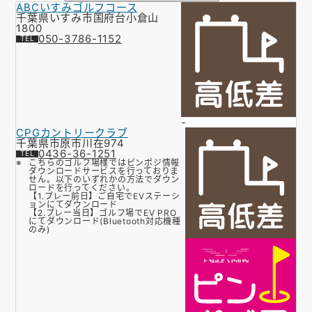
ABCいすみゴルフコース
お知らせ
千葉県いすみ市国府台小倉山
1800
050-3786-1152
会社概要
お問い合わせ
ゴルフ場の方へ
-
公式オンラインショップ
CPGカントリークラブ
千葉県市原市川在974
0436-36-1251
こちらのゴルフ場様ではピンポジ情報
ダウンロードサービスを行っておりま
せん。以下のいずれかの方法でダウン
ロードを行ってください。
【1.プレー前日】ご自宅でEVステーシ
ョンにてダウンロード
【2.プレー当日】ゴルフ場でEV PRO
にてダウンロード(Bluetooth対応機種
のみ)