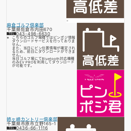
-
麻倉ゴルフ倶楽部
千葉県佐倉市内田670
043-498-6630
こちらのゴルフ場様ではピンポジ情報
ダウンロードサービスを行っておりま
せん。
また、当日にピン位置情報が確定され
るため、前日にダウンロードができま
せん。
当日ゴルフ場にてBluetooth対応機種
のみEV PROを利用してダウンロード
が可能です。
姉ヶ崎カントリー倶楽部
千葉県市原市立野165-1
0436-66-1116