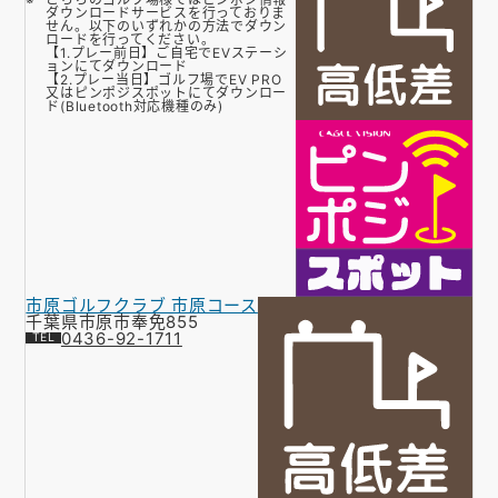
ダウンロードサービスを行っておりま
せん。以下のいずれかの方法でダウン
ロードを行ってください。
【1.プレー前日】ご自宅でEVステーシ
ョンにてダウンロード
【2.プレー当日】ゴルフ場でEV PRO
又はピンポジスポットにてダウンロー
ド(Bluetooth対応機種のみ)
市原ゴルフクラブ 市原コース
千葉県市原市奉免855
0436-92-1711