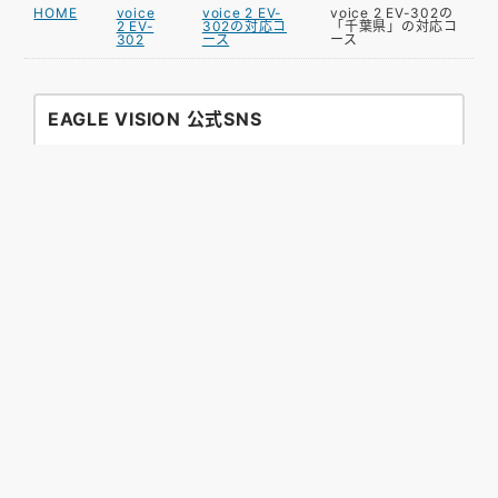
HOME
voice
voice 2 EV-
voice 2 EV-302の
2 EV-
302の対応コ
「千葉県」の対応コ
302
ース
ース
EAGLE VISION 公式SNS
お困りですか？
GPSゴルフナビ初心者の方にも安心してお使いいただ
けるように、ゴルフ好きな担当者がサポートいたしま
す。
ご不明な点がございましたらEメールまたは電話にて
お気軽にお問い合わせください。
また、よくあるご質問やマニュアルのダウンロードも
こちらからご確認いただけます。
サポートページへ