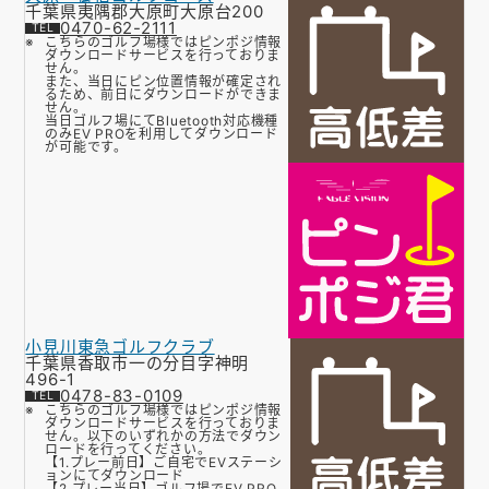
千葉県夷隅郡大原町大原台200
0470-62-2111
こちらのゴルフ場様ではピンポジ情報
ダウンロードサービスを行っておりま
せん。
また、当日にピン位置情報が確定され
るため、前日にダウンロードができま
せん。
当日ゴルフ場にてBluetooth対応機種
のみEV PROを利用してダウンロード
が可能です。
小見川東急ゴルフクラブ
千葉県香取市一の分目字神明
496-1
0478-83-0109
こちらのゴルフ場様ではピンポジ情報
ダウンロードサービスを行っておりま
せん。以下のいずれかの方法でダウン
ロードを行ってください。
【1.プレー前日】ご自宅でEVステーシ
ョンにてダウンロード
【2.プレー当日】ゴルフ場でEV PRO