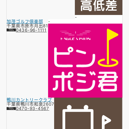
-
加茂ゴルフ倶楽部
-
千葉県市原市月出81
0436-96-1111
鴨川カントリークラブ
千葉県鴨川市和泉2607
0470-93-4567