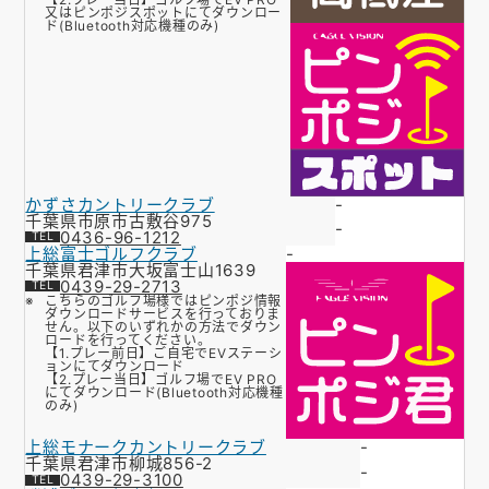
又はピンポジスポットにてダウンロー
ド(Bluetooth対応機種のみ)
かずさカントリークラブ
-
千葉県市原市古敷谷975
-
0436-96-1212
上総富士ゴルフクラブ
-
千葉県君津市大坂富士山1639
0439-29-2713
こちらのゴルフ場様ではピンポジ情報
ダウンロードサービスを行っておりま
せん。以下のいずれかの方法でダウン
ロードを行ってください。
【1.プレー前日】ご自宅でEVステーシ
ョンにてダウンロード
【2.プレー当日】ゴルフ場でEV PRO
にてダウンロード(Bluetooth対応機種
のみ)
上総モナークカントリークラブ
-
千葉県君津市柳城856-2
-
0439-29-3100