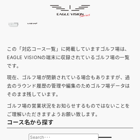
「千葉県」の対応コース
HOME
ゴルフナビ
EAGLE VISION
スマホアプリ
SMARTPHONE
この「対応コース一覧」に掲載していますゴルフ場は、
ピンポジ君
PIN POSITION
EAGLE VISIONの端末に収録されているゴルフ場の一覧
対応コース
COURSE
です。
現在、ゴルフ場が閉鎖されている場合もありますが、過
EVステーション
UPDATE
去のラウンド履歴の管理や編集のためゴルフ場データは
取扱い店舗
SHOP
そのまま残しています。
ゴルフ場の営業状況をお知らせするものではないことを
サポート
SUPPORT
ご理解いただきますようお願い致します。
コース名から探す
購入する