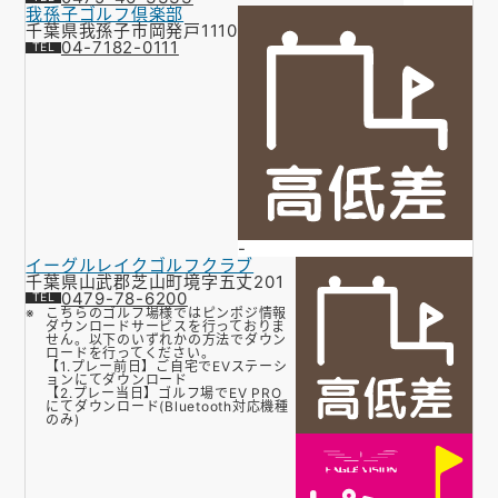
我孫子ゴルフ倶楽部
千葉県我孫子市岡発戸1110
04-7182-0111
-
イーグルレイクゴルフクラブ
千葉県山武郡芝山町境字五丈201
0479-78-6200
こちらのゴルフ場様ではピンポジ情報
ダウンロードサービスを行っておりま
せん。以下のいずれかの方法でダウン
ロードを行ってください。
【1.プレー前日】ご自宅でEVステーシ
ョンにてダウンロード
【2.プレー当日】ゴルフ場でEV PRO
にてダウンロード(Bluetooth対応機種
のみ)