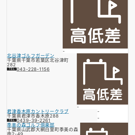
-
北谷津ゴルフガーデン
千葉県千葉市若葉区北谷津町
282
043-228-1156
-
君津香木原カントリークラブ
-
千葉県君津市香木原288
-
0439-39-2261
季美の森ゴルフ倶楽部
千葉県山武郡大網白里町季美の森
南2-49