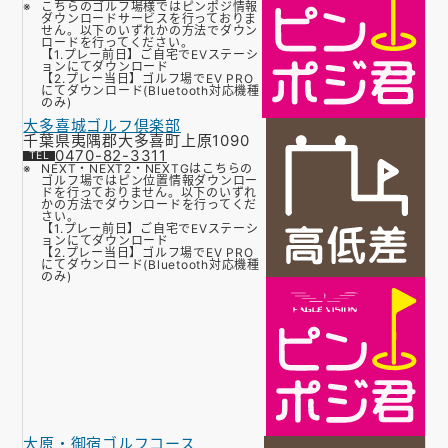
こちらのゴルフ場様ではピンポジ情報
ダウンロードサービスを行っておりま
せん。以下のいずれかの方法でダウン
ロードを行ってください。
【1.プレー前日】ご自宅でEVステーシ
ョンにてダウンロード
【2.プレー当日】ゴルフ場でEV PRO
にてダウンロード(Bluetooth対応機種
のみ)
大多喜城ゴルフ倶楽部
千葉県夷隅郡大多喜町上原1090
0470-82-3311
NEXT・NEXT2・NEXTGはこちらの
ゴルフ場ではピン位置情報ダウンロー
ドを行っておりません。以下のいずれ
かの方法でダウンロードを行ってくだ
さい。
【1.プレー前日】ご自宅でEVステーシ
ョンにてダウンロード
【2.プレー当日】ゴルフ場でEV PRO
にてダウンロード(Bluetooth対応機種
のみ)
大原・御宿ゴルフコース