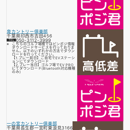
泉カントリー倶楽部
千葉県印西市吉田456
050-3112-3999
こちらのゴルフ場様ではピンポジ情報
ダウンロードサービスを行っておりま
せん。以下のいずれかの方法でダウン
ロードを行ってください。
【1.プレー前日】ご自宅でEVステーシ
ョンにてダウンロード
【2.プレー当日】ゴルフ場でEV PRO
にてダウンロード(Bluetooth対応機種
のみ)
一の宮カントリー倶楽部
千葉県長生郡一宮町東浪見3166