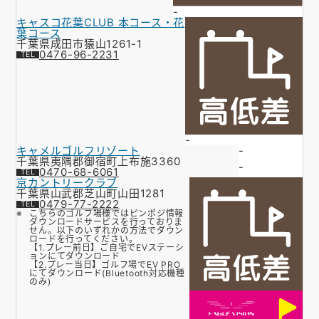
-
キャスコ花葉CLUB 本コース・花
葉コース
千葉県成田市猿山1261-1
0476-96-2231
-
キャメルゴルフリゾート
-
千葉県夷隅郡御宿町上布施3360
-
0470-68-6061
京カントリークラブ
千葉県山武郡芝山町山田1281
0479-77-2222
こちらのゴルフ場様ではピンポジ情報
ダウンロードサービスを行っておりま
せん。以下のいずれかの方法でダウン
ロードを行ってください。
【1.プレー前日】ご自宅でEVステーシ
ョンにてダウンロード
【2.プレー当日】ゴルフ場でEV PRO
にてダウンロード(Bluetooth対応機種
のみ)