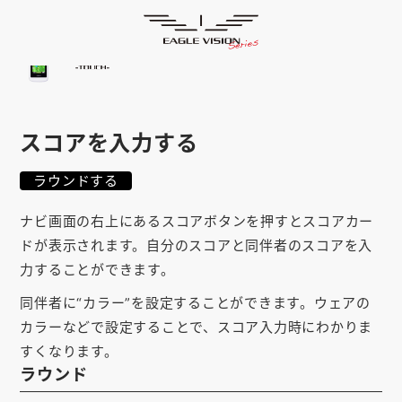
使用方法
HOME
ゴルフナビ
EAGLE VISION
スマホアプリ
SMARTPHONE
スコアを入力する
ピンポジ君
PIN POSITION
ラウンドする
対応コース
COURSE
ナビ画面の右上にあるスコアボタンを押すとスコアカー
EVステーション
UPDATE
ドが表示されます。自分のスコアと同伴者のスコアを入
取扱い店舗
力することができます。
SHOP
同伴者に“カラー”を設定することができます。ウェアの
サポート
SUPPORT
カラーなどで設定することで、スコア入力時にわかりま
すくなります。
購入する
ラウンド