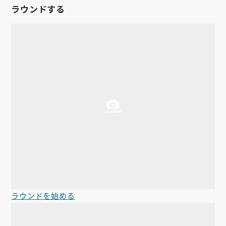
ラウンドする
お知らせ
会社概要
お問い合わせ
ゴルフ場の方へ
公式オンラインショップ
ラウンドを始める