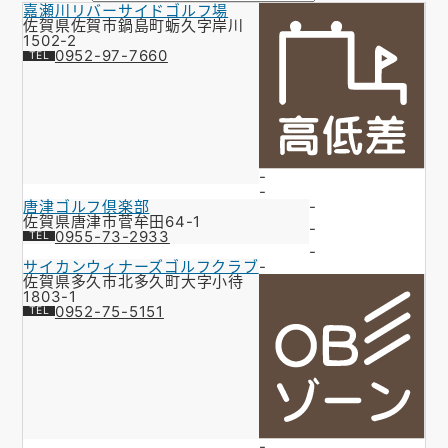
嘉瀬川リバーサイドゴルフ場
お知らせ
佐賀県佐賀市鍋島町蛎久字岸川
1502-2
0952-97-7660
会社概要
お問い合わせ
ゴルフ場の方へ
-
公式オンラインショップ
-
唐津ゴルフ倶楽部
-
佐賀県唐津市菅牟田64-1
-
0955-73-2933
-
サイカンウィナーズゴルフクラブ
-
佐賀県多久市北多久町大字小待
1803-1
0952-75-5151
-