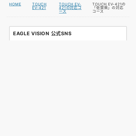
HOME
TOUCH
TOUCH EV-
TOUCH EV-421の
EV-421
421の対応コ
「佐賀県」の対応
ース
コース
EAGLE VISION 公式SNS
お困りですか？
GPSゴルフナビ初心者の方にも安心してお使いいただ
けるように、ゴルフ好きな担当者がサポートいたしま
す。
ご不明な点がございましたらEメールまたは電話にて
お気軽にお問い合わせください。
また、よくあるご質問やマニュアルのダウンロードも
こちらからご確認いただけます。
サポートページへ