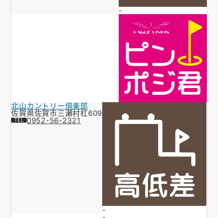
-
北山カントリー倶楽部
佐賀県佐賀市三瀬村杠609
0952-56-2321
-
-