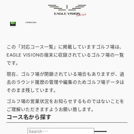
「佐賀県」の対応コース
HOME
ゴルフナビ
EAGLE VISION
スマホアプリ
SMARTPHONE
この「対応コース一覧」に掲載していますゴルフ場は、
ピンポジ君
PIN POSITION
EAGLE VISIONの端末に収録されているゴルフ場の一覧
対応コース
COURSE
です。
現在、ゴルフ場が閉鎖されている場合もありますが、過
EVステーション
UPDATE
去のラウンド履歴の管理や編集のためゴルフ場データは
取扱い店舗
SHOP
そのまま残しています。
ゴルフ場の営業状況をお知らせするものではないことを
サポート
SUPPORT
ご理解いただきますようお願い致します。
コース名から探す
購入する