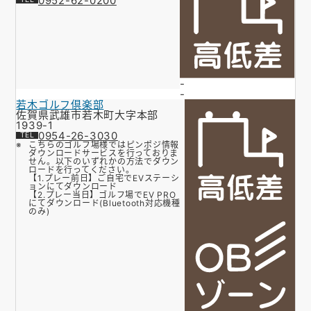
0952-62-0200
-
-
若木ゴルフ倶楽部
佐賀県武雄市若木町大字本部
1939-1
0954-26-3030
こちらのゴルフ場様ではピンポジ情報
ダウンロードサービスを行っておりま
せん。以下のいずれかの方法でダウン
ロードを行ってください。
【1.プレー前日】ご自宅でEVステーシ
ョンにてダウンロード
【2.プレー当日】ゴルフ場でEV PRO
にてダウンロード(Bluetooth対応機種
のみ)