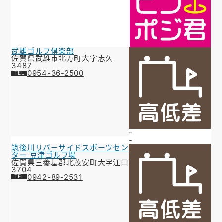
武雄ゴルフ倶楽部
佐賀県武雄市北方町大字志久
3487
0954-36-2500
-
-
筑後川リバーサイドスポーツセン
ター 豆津ゴルフ場
佐賀県三養基郡北茂安町大字江口
3704
0942-89-2531