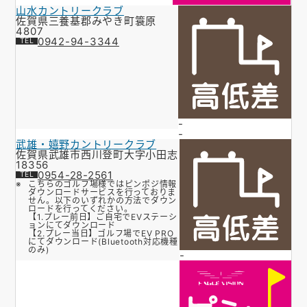
山水カントリークラブ
佐賀県三養基郡みやき町簑原
4807
0942-94-3344
-
-
武雄・嬉野カントリークラブ
佐賀県武雄市西川登町大字小田志
18356
0954-28-2561
こちらのゴルフ場様ではピンポジ情報
ダウンロードサービスを行っておりま
せん。以下のいずれかの方法でダウン
ロードを行ってください。
【1.プレー前日】ご自宅でEVステーシ
ョンにてダウンロード
【2.プレー当日】ゴルフ場でEV PRO
にてダウンロード(Bluetooth対応機種
のみ)
-