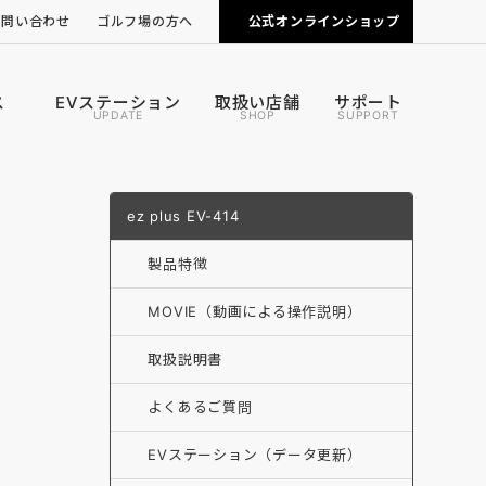
お問い合わせ
ゴルフ場の方へ
公式オンラインショップ
ピンポジ君の導入について
カートナビの導入について
ス
EVステーション
取扱い店舗
サポート
UPDATE
SHOP
SUPPORT
ez plus EV-414
製品特徴
MOVIE（動画による操作説明）
取扱説明書
よくあるご質問
EVステーション（データ更新）