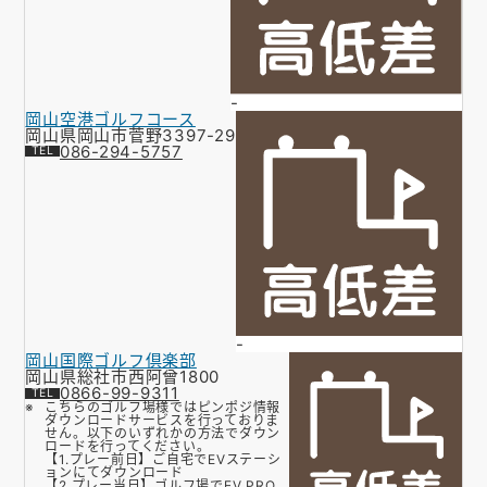
-
岡山空港ゴルフコース
岡山県岡山市菅野3397-29
086-294-5757
-
岡山国際ゴルフ倶楽部
岡山県総社市西阿曾1800
0866-99-9311
こちらのゴルフ場様ではピンポジ情報
ダウンロードサービスを行っておりま
せん。以下のいずれかの方法でダウン
ロードを行ってください。
【1.プレー前日】ご自宅でEVステーシ
ョンにてダウンロード
【2.プレー当日】ゴルフ場でEV PRO