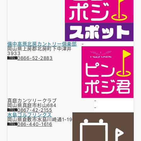
備中高原北房カントリー倶楽部
-
岡山県上房郡北房町下中津井
3933
0866-52-2883
真庭カンツリークラブ
-
岡山県真庭市杉山684
-
0867-42-2155
水島ゴルフリンクス
岡山県倉敷市水島川崎通1-19
086-440-1616