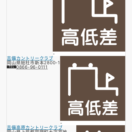
-
吉備カントリークラブ
岡山県総社市新本2800-1
0866-96-0111
-
吉備高原カントリークラブ
岡山県上房郡賀陽町大字宮地