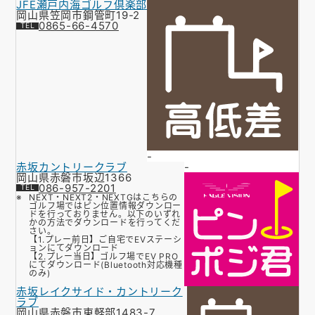
JFE瀬戸内海ゴルフ倶楽部
お知らせ
岡山県笠岡市鋼管町19-2
0865-66-4570
会社概要
お問い合わせ
ゴルフ場の方へ
公式オンラインショップ
-
赤坂カントリークラブ
-
岡山県赤磐市坂辺1366
086-957-2201
NEXT・NEXT2・NEXTGはこちらの
ゴルフ場ではピン位置情報ダウンロー
ドを行っておりません。以下のいずれ
かの方法でダウンロードを行ってくだ
さい。
【1.プレー前日】ご自宅でEVステーシ
ョンにてダウンロード
【2.プレー当日】ゴルフ場でEV PRO
にてダウンロード(Bluetooth対応機種
のみ)
赤坂レイクサイド・カントリーク
ラブ
岡山県赤磐市東軽部1483-7