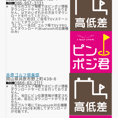
086-957-3131
こちらのゴルフ場様ではピンポジ情報
ダウンロードサービスを行っておりま
せん。以下のいずれかの方法でダウン
ロードを行ってください。
【1.プレー前日】ご自宅でEVステーシ
ョンにてダウンロード
【2.プレー当日】ゴルフ場でEV PRO
にてダウンロード(Bluetooth対応機種
のみ)
井原ゴルフ倶楽部
岡山県井原市野上町438-6
0866-63-2111
こちらのゴルフ場様ではピンポジ情報
ダウンロードサービスを行っておりま
せん。
また、当日にピン位置情報が確定され
るため、前日にダウンロードができま
せん。
当日ゴルフ場にてBluetooth対応機種
のみEV PROを利用してダウンロード
が可能です。