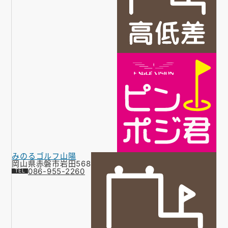
みのるゴルフ山陽
岡山県赤磐市岩田568
086-955-2260