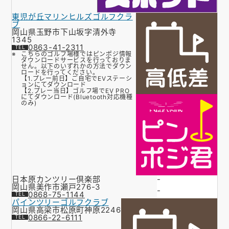
東児が丘マリンヒルズゴルフクラ
ブ
岡山県玉野市下山坂字清外寺
1345
0863-41-2311
こちらのゴルフ場様ではピンポジ情報
ダウンロードサービスを行っておりま
せん。以下のいずれかの方法でダウン
ロードを行ってください。
【1.プレー前日】ご自宅でEVステーシ
ョンにてダウンロード
【2.プレー当日】ゴルフ場でEV PRO
にてダウンロード(Bluetooth対応機種
のみ)
日本原カンツリー倶楽部
-
岡山県美作市瀬戸276-3
-
0868-75-1144
パインツリーゴルフクラブ
岡山県高梁市松原町神原2246
0866-22-6111