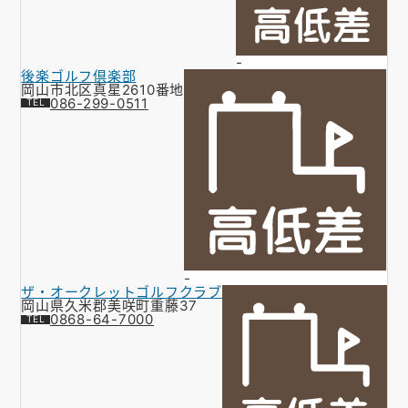
-
後楽ゴルフ倶楽部
岡山市北区真星2610番地
086-299-0511
-
ザ・オークレットゴルフクラブ
岡山県久米郡美咲町重藤37
0868-64-7000