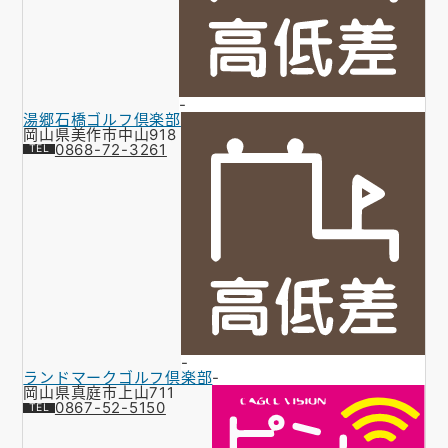
-
湯郷石橋ゴルフ倶楽部
岡山県美作市中山918
0868-72-3261
-
ランドマークゴルフ倶楽部
-
岡山県真庭市上山711
0867-52-5150