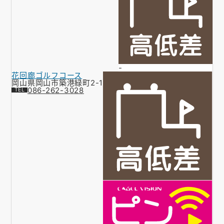
-
花回廊ゴルフコース
岡山県岡山市築港緑町2-1
086-262-3028