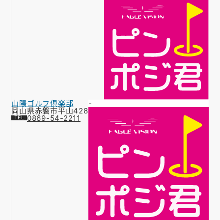
山陽ゴルフ倶楽部
-
岡山県赤磐市平山428
0869-54-2211