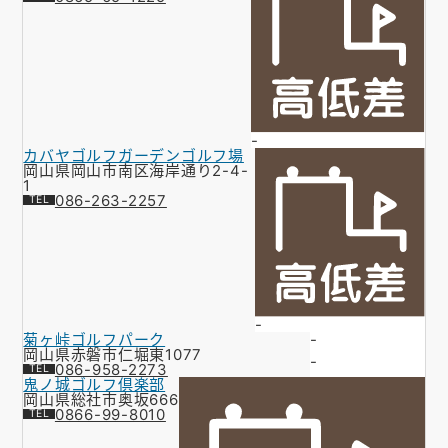
-
カバヤゴルフガーデンゴルフ場
岡山県岡山市南区海岸通り2-4-
1
086-263-2257
-
菊ヶ峠ゴルフパーク
-
岡山県赤磐市仁堀東1077
-
086-958-2273
鬼ノ城ゴルフ倶楽部
岡山県総社市奥坂666
0866-99-8010