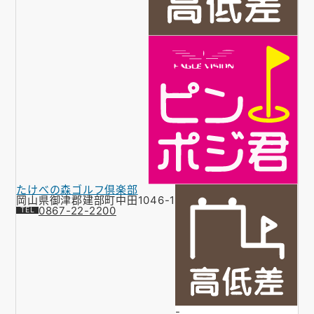
たけべの森ゴルフ倶楽部
岡山県御津郡建部町中田1046-1
0867-22-2200
-