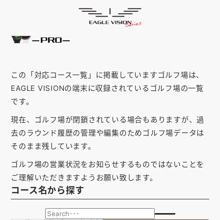
「岡山県」の対応コース
HOME
ゴルフナビ
EAGLE VISION
スマホアプリ
SMARTPHONE
この「対応コース一覧」に掲載していますゴルフ場は、
ピンポジ君
PIN POSITION
EAGLE VISIONの端末に収録されているゴルフ場の一覧
です。
対応コース
COURSE
現在、ゴルフ場が閉鎖されている場合もありますが、過
EVステーション
UPDATE
去のラウンド履歴の管理や編集のためゴルフ場データは
そのまま残しています。
取扱い店舗
SHOP
ゴルフ場の営業状況をお知らせするものではないことを
サポート
SUPPORT
ご理解いただきますようお願い致します。
コース名から探す
購入する