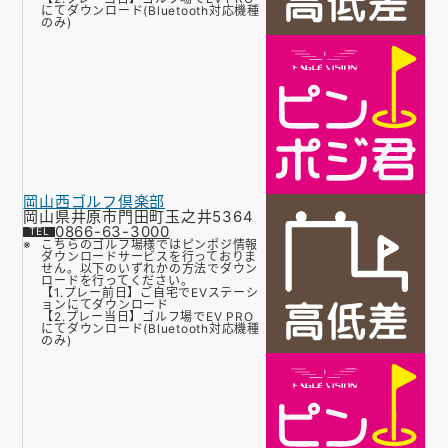
にてダウンロード(Bluetooth対応機種
のみ)
岡山西ゴルフ倶楽部
岡山県井原市門田町玉之井5364
0866-63-3000
こちらのゴルフ場様ではピンポジ情報
ダウンロードサービスを行っておりま
せん。以下のいずれかの方法でダウン
ロードを行ってください。
【1.プレー前日】ご自宅でEVステーシ
ョンにてダウンロード
【2.プレー当日】ゴルフ場でEV PRO
にてダウンロード(Bluetooth対応機種
のみ)